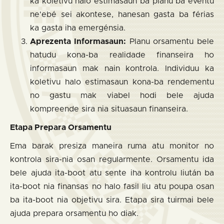
ka koletivu halo estimasaun ba planu ba eventu
ne'ebé sei akontese, hanesan gasta ba férias
ka gasta iha emergénsia.
Aprezenta Informasaun:
Planu orsamentu bele
hatudu kona-ba realidade finanseira ho
informasaun mak nain kontrola. Individuu ka
koletivu halo estimasaun kona-ba rendementu
no gastu mak viabel hodi bele ajuda
kompreende sira nia situasaun finanseira.
Etapa Prepara Orsamentu
Ema barak presiza maneira ruma atu monitor no
kontrola sira-nia osan regularmente. Orsamentu ida
bele ajuda ita-boot atu sente iha kontrolu liután ba
ita-boot nia finansas no halo fasil liu atu poupa osan
ba ita-boot nia objetivu sira. Etapa sira tuirmai bele
ajuda prepara orsamentu ho diak.