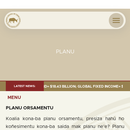
PLANU
NE 2026:TOTAL FUND= $18.43 BILLION; GLOBAL FIXED INCOME= $12.54 BIL
LATEST NEWS:
MENU
PLANU
ORSAMENTU
Koalia kona-ba planu orsamentu, presiza hahú ho
koñesimentu kona-ba saida mak planu ne’e? Planu