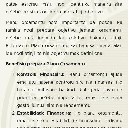
katak esforsu inísiu hodi identifika maneira sira
ne’ebé presiza konsidera hodi atinji objetivu.
Planu orsamentu ne’e importante ba pesoal ka
familia hodi prepara objetivu jestaun orsamentu
ne’ebe mak individu ka koletivu hakarak atinji.
Entertantu Planu orsamentu sai hanesan matadalan
ida hodi atinji ita nia objetivu mak defini ona.
Benefisiu prepara Planu Orsamentu
:
Kontrolu Finanseiru:
Planu orsamentu ajuda
ema atu hatene kontrolu sira nia finansas. Ho
hatama limitasaun ba kada kategoria gastu no
prioritiza ne'ebé importante, ema bele evita
gasta liu husi sira nia rendementu.
Estabilidade Finanseira:
Ho planu orsamentu,
ema bele kria estabilidade finanseira. Individu