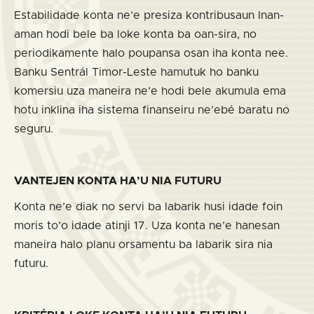
Estabilidade konta ne’e presiza kontribusaun Inan-
aman hodi bele ba loke konta ba oan-sira, no
periodikamente halo poupansa osan iha konta nee.
Banku Sentrál Timor-Leste hamutuk ho banku
komersiu uza maneira ne’e hodi bele akumula ema
hotu inklina iha sistema finanseiru ne’ebé baratu no
seguru.
VANTEJEN KONTA HA’U NIA FUTURU
Konta ne’e diak no servi ba labarik husi idade foin
moris to’o idade atinji 17. Uza konta ne’e hanesan
maneira halo planu orsamentu ba labarik sira nia
futuru.