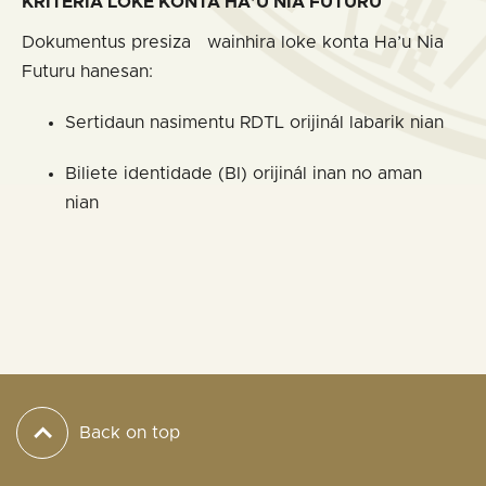
KRITÉRIA LOKE KONTA HA’U NIA FUTURU
Dokumentus presiza wainhira loke konta Ha’u Nia
Futuru hanesan:
Sertidaun nasimentu RDTL orijinál labarik nian
Biliete identidade (BI) orijinál inan no aman
nian
Back on top