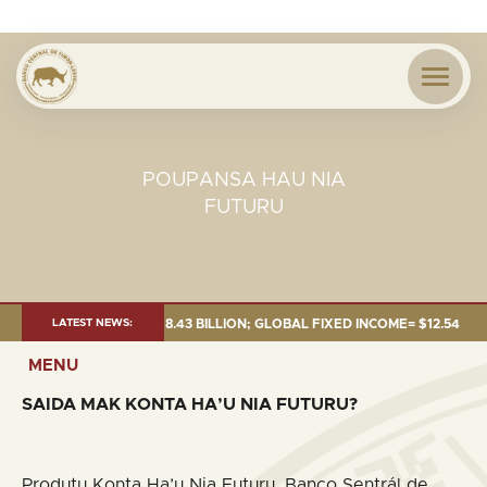
POUPANSA HAU NIA
FUTURU
026:TOTAL FUND= $18.43 BILLION; GLOBAL FIXED INCOME= $12.54 BILLION
LATEST NEWS:
MENU
SAIDA MAK KONTA HA’U NIA FUTURU?
Produtu Konta Ha’u Nia Futuru, Banco Sentrál de