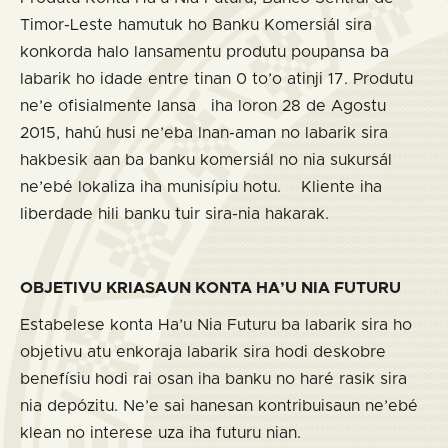
Timor-Leste hamutuk ho Banku Komersiál sira
konkorda halo lansamentu produtu poupansa ba
labarik ho idade entre tinan 0 to’o atinji 17. Produtu
ne’e ofisialmente lansa iha loron 28 de Agostu
2015, hahú husi ne’eba Inan-aman no labarik sira
hakbesik aan ba banku komersiál no nia sukursál
ne’ebé lokaliza iha munisípiu hotu. Kliente iha
liberdade hili banku tuir sira-nia hakarak.
OBJETIVU KRIASAUN KONTA HA’U NIA FUTURU
Estabelese konta Ha’u Nia Futuru ba labarik sira ho
objetivu atu enkoraja labarik sira hodi deskobre
benefísiu hodi rai osan iha banku no haré rasik sira
nia depózitu. Ne’e sai hanesan kontribuisaun ne’ebé
klean no interese uza iha futuru nian.