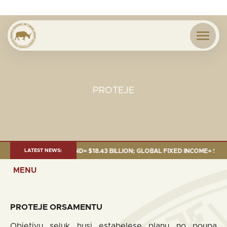
PROTEJE
JUNE 2026:TOTAL FUND= $18.43 BILLION; GLOBAL FIXED INCOME= $12.54 
LATEST NEWS:
MENU
PROTEJE ORSAMENTU
Objetivu seluk husi estabelese planu no poupa