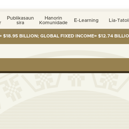
Publikasaun
Hanorin
E-Learning
Lia-Tatol
r
sira
Komunidade
5 BILLION; GLOBAL FIXED INCOME= $12.74 BILLION; G