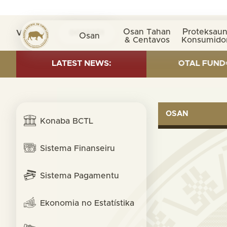
Osan Tahan
Proteksaun
Visita nº
0038251
Osan
& Centavos
Konsumido
D INVESTMENT AS OF 30 SEP. 2025: TOTAL FUND= $18.9
LATEST NEWS:
OSAN
Konaba BCTL
Sistema Finanseiru
Sistema Pagamentu
Ekonomia no Estatístika