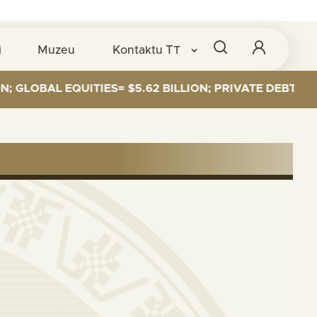
i
Muzeu
Kontaktu
TT
LOBAL EQUITIES= $5.62 BILLION; PRIVATE DEBT= $589 