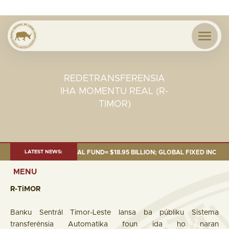
REDETRANSFERENSIA
IHA MOMENTU REAL (R-
TIMOR)
0 SEP. 2025: TOTAL FUND= $18.95 BILLION; GLOBAL FIXED INCOME= $12.7
LATEST NEWS:
MENU
R-TiMOR
Banku Sentrál Timor-Leste lansa ba públiku Sistema
transferénsia Automatika foun ida ho naran