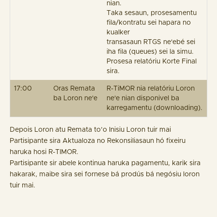
nian.
Taka sesaun, prosesamentu
fila/kontratu sei hapara no
kualker
transasaun RTGS ne'ebé sei
iha fila (queues) sei la simu.
Prosesa relatóriu Korte Final
sira.
17:00
Oras Remata
R-TiMOR nia relatóriu Loron
ba Loron ne'e
ne'e nian disponivel ba
karregamentu (downloading).
Depois Loron atu Remata to’o Inisiu Loron tuir mai
Partisipante sira Aktualoza no Rekonsiliasaun hó fixeiru
haruka hosi R-TIMOR.
Partisipante sir abele kontinua haruka pagamentu, karik sira
hakarak, maibe sira sei fornese bá prodús bá negósiu loron
tuir mai.