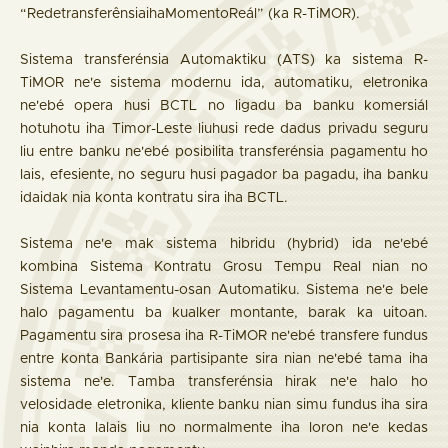
“RedetransferênsiaihaMomentoReál” (ka R-TiMOR).
Sistema transferénsia Automaktiku (ATS) ka sistema R-
TiMOR ne'e sistema modernu ida, automatiku, eletronika
ne'ebé opera husi BCTL no ligadu ba banku komersiál
hotuhotu iha Timor-Leste liuhusi rede dadus privadu seguru
liu entre banku ne'ebé posibilita transferénsia pagamentu ho
lais, efesiente, no seguru husi pagador ba pagadu, iha banku
idaidak nia konta kontratu sira iha BCTL.
Sistema ne'e mak sistema hibridu (hybrid) ida ne'ebé
kombina Sistema Kontratu Grosu Tempu Real nian no
Sistema Levantamentu-osan Automatiku. Sistema ne'e bele
halo pagamentu ba kualker montante, barak ka uitoan.
Pagamentu sira prosesa iha R-TiMOR ne'ebé transfere fundus
entre konta Bankária partisipante sira nian ne'ebé tama iha
sistema ne'e. Tamba transferénsia hirak ne'e halo ho
velosidade eletronika, kliente banku nian simu fundus iha sira
nia konta lalais liu no normalmente iha loron ne'e kedas