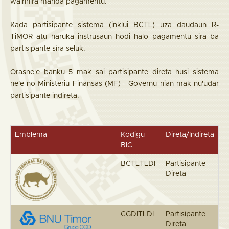
wainhira manda pagamentu.
Kada partisipante sistema (inklui BCTL) uza daudaun R-
TiMOR atu haruka instrusaun hodi halo pagamentu sira ba
partisipante sira seluk.
Orasne'e banku 5 mak sai partisipante direta husi sistema
ne'e no Ministeriu Finansas (MF) - Governu nian mak nu'udar
partisipante indireta.
Emblema
Kodigu
Direta/Indireta
BIC
BCTLTLDI
Partisipante
Direta
CGDITLDI
Partisipante
Direta