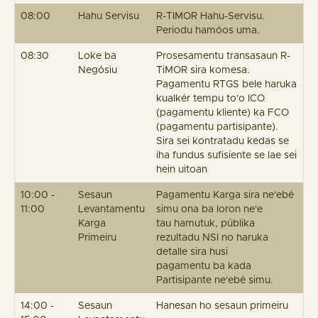
08:00
Hahu Servisu
R-TIMOR Hahu-Servisu.
Periodu hamóos uma.
08:30
Loke ba
Prosesamentu transasaun R-
Negósiu
TiMOR sira komesa.
Pagamentu RTGS bele haruka
kualkér tempu to'o ICO
(pagamentu kliente) ka FCO
(pagamentu partisipante).
Sira sei kontratadu kedas se
iha fundus sufisiente se lae sei
hein uitoan
10:00 -
Sesaun
Pagamentu Karga sira ne'ebé
11:00
Levantamentu
simu ona ba loron ne'e
Karga
tau hamutuk, públika
Primeiru
rezultadu NSI no haruka
detalle sira husi
pagamentu ba kada
Partisipante ne'ebé simu.
14:00 -
Sesaun
Hanesan ho sesaun primeiru