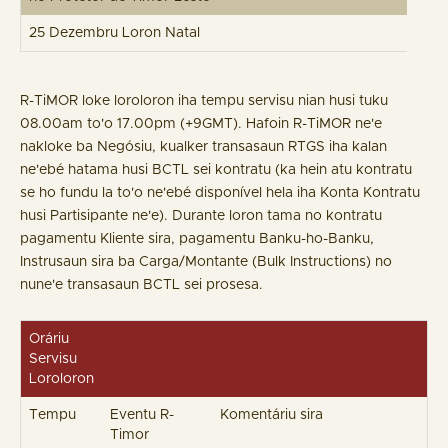
25 Dezembru Loron Natal
R-TiMOR loke loroloron iha tempu servisu nian husi tuku
08.00am to'o 17.00pm (+9GMT). Hafoin R-TiMOR ne'e
nakloke ba Negósiu, kualker transasaun RTGS iha kalan
ne'ebé hatama husi BCTL sei kontratu (ka hein atu kontratu
se ho fundu la to'o ne'ebé disponível hela iha Konta Kontratu
husi Partisipante ne'e). Durante loron tama no kontratu
pagamentu Kliente sira, pagamentu Banku-ho-Banku,
Instrusaun sira ba Carga/Montante (Bulk Instructions) no
nune'e transasaun BCTL sei prosesa.
Oráriu
Servisu
Loroloron
Tempu
Eventu R-
Komentáriu sira
Timor