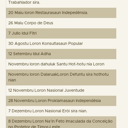
Trabahlador sira.
20 Maiu loron Restaurasaun Indepedènsia.
26 Maiu Corpo de Deus
7 Jullo Idul Fitri
30 Agostu Loron Konsultasaun Popular
12 Setembru Idul Adha
Novembru loron dahuluk Santu Hot-hotu nia Loron
Novembru loron DalaruakLoron Defuntu sira hothotu
nian
12 Novembru Loron Nasional Juventude
28 Novembru Loron Proklamasaun Independésia
7 Dezembru Loron Nasional Eròi sira nian.
8 Dezembru Loron Na’in Feto Imaculada da Conceição
no Protetor de Timor-Leste