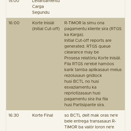
15:00
Levantamentu
Carga
Segundu
16:00
Korte Inisiál
R-TIMOR la simu ona
(Initial Cut-off)
pagamentu kliente sira (RTGS
ka Karga).
Initial Cut-off reports are
generated. RTGS queue
clearance may be
Prosesa relatóriu Korte Inisiál.
Fila RTGS ne'ebé hamóos
karik tamba aplikasaun meius
rezolusaun gridlock
husi BCTL no husi
esvaziamentu ka
repriotizasaun husi
pagamentu sira iha fila
husi Partisipante sira.
16:30
Korte Final
so BCTL deit mak oras ne'e
bele entrega transasaun R-
TiMOR ba valór loron ne'e