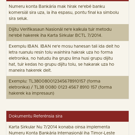
Numeru konta Bankária mak hirak ne'ebé banku
komersiál sira uza, la iha espasu, pontu final ka simbolu
sira seluk.
Dijitu Verifikasaun Nasionál ne'e kalkula tuir metodu
ne'ebé hakerek iha Karta Sirkular BCTL 7/2014.
Exemplu IBAN. IBAN ne'e mosu hanesan tali ida deit ho
letra ruanulu resin tolu wainhira hakrak uza ho forma
eletronika, no hatudu iha grupu lima husi grupu dijitu
hat, tuir kedas ho grupu dijitu tolu, se hakarak uza ho
maneira hakerek deit.
Exemplu: TL380080012345678910157 (forma
eletronika) / TL38 0080 0123 4567 8910 157 (forma
hakerek ka impresaun)
Dokumentu Referénsia sira
Karta Sirkular Nu 7/2014 konaba oinsa implementa
Numeru Konta Bankária Internasionál iha Timor-Leste