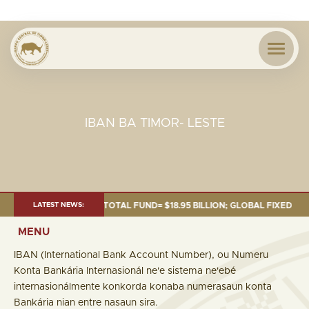
IBAN BA TIMOR- LESTE
 OF 30 SEP. 2025: TOTAL FUND= $18.95 BILLION; GLOBAL FIXED INCOME= 
LATEST NEWS:
MENU
IBAN (International Bank Account Number), ou Numeru
Konta Bankária Internasionál ne'e sistema ne'ebé
internasionálmente konkorda konaba numerasaun konta
Bankária nian entre nasaun sira.