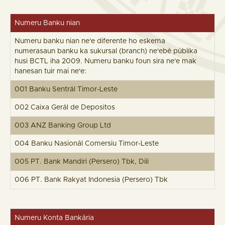
Numeru Banku nian
Numeru banku nian ne'e diferente ho eskema
numerasaun banku ka sukursal (branch) ne'ebé públika
husi BCTL iha 2009. Numeru banku foun sira ne'e mak
hanesan tuir mai ne'e:
001 Banku Sentrál Timor-Leste
002 Caixa Gerál de Depositos
003 ANZ Banking Group Ltd
004 Banku Nasionál Comersiu Timor-Leste
005 PT. Bank Mandiri (Persero) Tbk, Dili
006 PT. Bank Rakyat Indonesia (Persero) Tbk
Numeru Konta Bankária