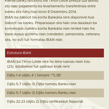
Kliente banku hotuhotu iha Timor-Leste presiza uza IBANs
atu halo pagamentu ka levantamentu transferénsia entre
banku sira hahu husi loron 8 Dezembru 2014.
IBAN ba itaboot nia konta Bankária ne'e disponivel husi
itaboot nia banku. Preparasaun sira halo ona daudaun ba
konversaun numeru konta Bankária nian ne'ebé halo iha
baze-dadus governu nian (vendedor, pensionista, veteranu
sira, no sst) tuir formatau IBAN nian.
Estrutura IBAN
IBAN ba Timor-Leste ne'e ho letra ruanulu resin tolu
(23), estabelese tuir padraun kraik ne'e:
Dijitu 1-4 (dijitu 4 ) Sempre “TL38”
Dijitu 5-7 (dijitu 3) Dijitu numeru Banku nian
Dijitu 5-7 (dijitu 3) Dijitu numeru Banku nian
Dijitu 22-23 (dijitu 2) Dijitu verifikasaun Nasionál