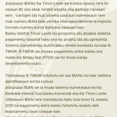
Adopsaun IBANs iha Timor-Leste sei koloka nasaun ne'e ho
nasaun 80 sira seluk ne'ebé adopta ona padraun hanesan
ne'e. Vantajen ida husi sistema padraun numerasaun ne'e
mak numeru IBAN bele verifika internasionálmente la importa
formatu numeru konta Bankária nasioanl nian.
Banku Sentrál Timor-Leste nia programa atu atualiza sistema
pagamentu nasionál hahu ona ho projetu ida atu aprezenta
Sistema transferénsia Automatiku ne'ebé konesidu nu'udar R-
TiMOR. R-TiMOR sei prosea pagamentu entre banku sira
maski iha tempu real (RTGS) ka ho modu karga
(levantamentu-osan).
Transasaun R-TiMOR hotuhotu sei uza IBANs nu'udar sistema
identifikasaun konta komun.
Adopsaun IBAN sei la muda sistema numerasaun konta
Bankária internál husi banku komersiál sira iha Timor-Leste.
Utilizasaun IBAN ne'e mandatoriu hahu husi loron 12 Janeiru
2015 ba pagamentu entre banku hotuhotu exeptu deit
levantamentu-osan cheque nian.