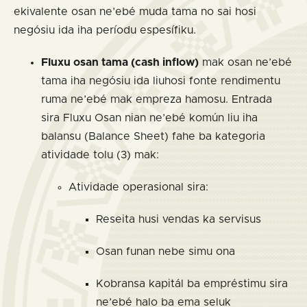
ekivalente osan ne’ebé muda tama no sai hosi
negósiu ida iha períodu espesífiku.
Fluxu osan tama (cash inflow)
mak osan ne’ebé
tama iha negósiu ida liuhosi fonte rendimentu
ruma ne’ebé mak empreza hamosu. Entrada
sira Fluxu Osan nian ne’ebé komún liu iha
balansu (Balance Sheet) fahe ba kategoria
atividade tolu (3) mak:
Atividade operasional sira:
Reseita husi vendas ka servisus
Osan funan nebe simu ona
Kobransa kapitál ba empréstimu sira
ne’ebé halo ba ema seluk