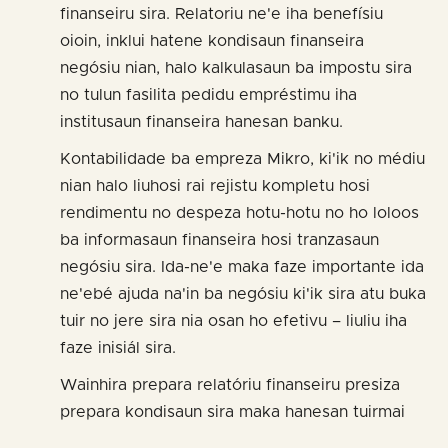
finanseiru sira. Relatoriu ne'e iha benefísiu
oioin, inklui hatene kondisaun finanseira
negósiu nian, halo kalkulasaun ba impostu sira
no tulun fasilita pedidu empréstimu iha
institusaun finanseira hanesan banku.
Kontabilidade ba empreza Mikro, ki'ik no médiu
nian halo liuhosi rai rejistu kompletu hosi
rendimentu no despeza hotu-hotu no ho loloos
ba informasaun finanseira hosi tranzasaun
negósiu sira. Ida-ne'e maka faze importante ida
ne'ebé ajuda na'in ba negósiu ki'ik sira atu buka
tuir no jere sira nia osan ho efetivu – liuliu iha
faze inisiál sira.
Wainhira prepara relatóriu finanseiru presiza
prepara kondisaun sira maka hanesan tuirmai