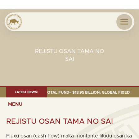
REJISTU OSAN TAMA NO
SAI
OF 30 SEP. 2025: TOTAL FUND= $18.95 BILLION; GLOBAL FIXED INCOME= $
LATEST NEWS:
MENU
REJISTU OSAN TAMA NO SAI
Fluxu osan (cash flow) maka montante líkidu osan ka