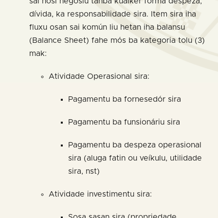
sai hosi negósiu tanba kualkér forma despeza,
dívida, ka responsabilidade sira. Item sira iha
fluxu osan sai komún liu hetan iha balansu
(Balance Sheet) fahe mós ba kategoria tolu (3)
mak:
Atividade Operasional sira:
Pagamentu ba fornesedór sira
Pagamentu ba funsionáriu sira
Pagamentu ba despeza operasional
sira (aluga fatin ou veíkulu, utilidade
sira, nst)
Atividade investimentu sira:
Sosa sasan sira (propriedade,