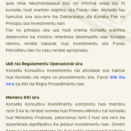
guia ninia rekomendasaun sira, no informa oinsá atu fó
konsellu hodi mantein objetivu sira Fundu nian. Konsellu tau
hamutuk ona sira-ne'e iha Deklarasaun ida Konaba Fiar no
Prinsípiu sira Investimentu nian.
Fiar no prinsípiu sira uza hodi orienta Konsellu wainhira
dezenvolve ba ministru referénsia dezempeñu nian Konaba
retornu ne'ebé hakarak husi investimentu sira Fundu
Petrolíferu nian ho risku ne'ebé apropriadu.
IAB nia Regulamentu Operasionál sira
Konsellu Konsultivu Investimentu nia atividade sira haktuir
husi Konsellu nia regra no prosedimentu sira. Favor
klik iha
ne'e
ba KKI nia Regra Prosedimentu nian.
Membru KKI sira
Konsellu Konsultivu Investimentu kompostu husi membru
na'in 5 ka liu ne'ebé nomeia husi Primeiru-Ministru tuir konsellu
husi Ministeriu Finansas, pelumenus na'in 3 husi sira ne'e iha
esperiénsia signifikativu iha jestaun investimentu nian. Diretór