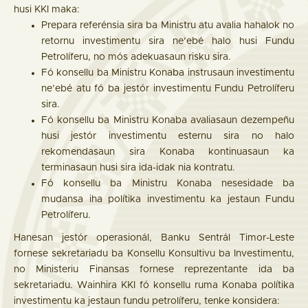
husi KKI maka:
Prepara referénsia sira ba Ministru atu avalia hahalok no
retornu investimentu sira ne’ebé halo husi Fundu
Petrolíferu, no mós adekuasaun risku sira.
Fó konsellu ba Ministru Konaba instrusaun investimentu
ne’ebé atu fó ba jestór investimentu Fundu Petrolíferu
sira.
Fó konsellu ba Ministru Konaba avaliasaun dezempeñu
husi jestór investimentu esternu sira no halo
rekomendasaun sira Konaba kontinuasaun ka
terminasaun husi sira ida-idak nia kontratu.
Fó konsellu ba Ministru Konaba nesesidade ba
mudansa iha polítika investimentu ka jestaun Fundu
Petrolíferu.
Hanesan jestór operasionál, Banku Sentrál Timor-Leste
fornese sekretariadu ba Konsellu Konsultivu ba Investimentu,
no Ministeriu Finansas fornese reprezentante ida ba
sekretariadu. Wainhira KKI fó konsellu ruma Konaba polítika
investimentu ka jestaun fundu petrolíferu, tenke konsidera: