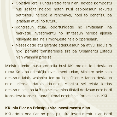
Objetivu jerál Fundu Petrolíferu nian, ne’ebé kompostu
husi reseita ne’ebé hetan husi esplorasaun rekursu
petrolíferu ne’ebé la renovavel, hodi fó benefísiu ba
jerasaun atuál no futuru.
Kondisaun atuál, oportunidade no limitasaun iha
merkadu investimentu no limitasaun ne’ebé ajénsia
relevante sira iha Timor-Leste hala’o operasaun.
Nesesidade atu garante adekuasaun ba ativu líkidu sira
hodi permite transferénsia sira ba Orsamentu Estadu
nian wainhira presiza.
Ministru tenke husu konsellu husi KKI molok foti desizaun
ruma Konaba estratéjia investimentu nian, Ministro bele halo
desizaun lalais wainhira tempu la sufisiente tanba desizaun
ne'e urjénsia. Hafoin ida-ne'e, Ministru sei relata kedas
desizaun ne'e ba IAB no sei ezamina filafali desizaun ne'e hodi
konsidera konsellu ruma tuirmai ne'ebé sei fornese husi KKI.
KKI nia Fiar no Prinsípiu sira Investimentu nian
KKI adota ona fiar no prinsípiu sira investimentu nian hodi