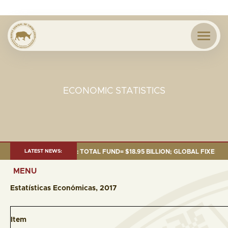
ECONOMIC STATISTICS
S OF 30 SEP. 2025: TOTAL FUND= $18.95 BILLION; GLOBAL FIXED INCOME=
LATEST NEWS:
MENU
Estatísticas Económicas, 2017
Item