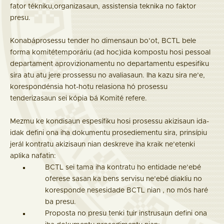
fator tékniku,organizasaun, assistensia teknika no faktor
presu.
Konabáprosessu tender ho dimensaun bo’ot, BCTL bele
forma komitétemporáriu (ad hoc)ida kompostu hosi pessoal
departament aprovizionamentu no departamentu espesifiku
sira atu atu jere prossessu no avaliasaun. Iha kazu sira ne’e,
korespondénsia hot-hotu relasiona hó prosessu
tenderizasaun sei kópia bá Komité refere.
Mezmu ke kondisaun espesífiku hosi prosessu akizisaun ida-
idak defini ona iha dokumentu prosediementu sira, prinsípiu
jerál kontratu akizisaun nian deskreve iha kraik ne’etenki
aplika nafatin:
BCTL sei tama iha kontratu ho entidade ne’ebé
oferese sasan ka bens servisu ne’ebé diakliu no
koresponde nesesidade BCTL nian , no mós haré
ba presu.
Proposta no presu tenki tuir instrusaun defini ona