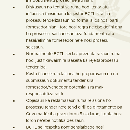
iha dokumentu prosedimentu nian;
Diskusaun no tentativa ruma hodi tenta atu
influensia funsionáriu ka jestor BCTL sira iha
prosesu tenderizasaun ho forma la lós hosi parti
fornesedor nian , fora hosi regra ne’ebe defini ona
ba prosessu, sai hanesan bza fundamentu atu
hasai/elimina fornesedor ne’e hosi prosesu
selesaun.
Normalmente BCTL sei la aprezenta razaun ruma
hodi justifikawainhira laaseita ka rejeitaprosessu
tender ida.
Kustu finanseiru relasiona ho preparasaun no no
submissaun dokumentu tender sira,
fornesedor/vendedor potensial sira mak
responsabiliza rasik.
Objesaun ka reklamasaun ruma relasiona ho
prosessu tender ne’e tenki diriji ba diretamente ba
Governadór iha prazu loron 5 nia laran, konta hosi
loron ne’ebe notifika desizaun.
BCTL sei respeita konfidensialidade hosi