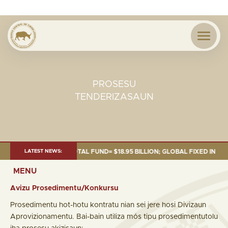
PROSESU
TENDERIZASAUN
30 SEP. 2025: TOTAL FUND= $18.95 BILLION; GLOBAL FIXED INCOME= $12
LATEST NEWS:
MENU
Avizu Prosedimentu/Konkursu
Prosedimentu hot-hotu kontratu nian sei jere hosi Divizaun
Aprovizionamentu. Bai-bain utiliza mós tipu prosedimentutolu