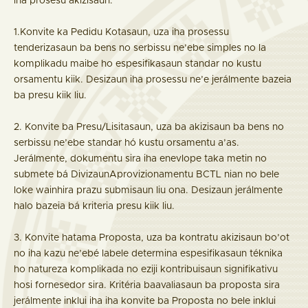
iha prosesu akizisaun:
1.Konvite ka Pedidu Kotasaun, uza iha prosessu
tenderizasaun ba bens no serbissu ne’ebe simples no la
komplikadu maibe ho espesifikasaun standar no kustu
orsamentu kiik. Desizaun iha prosessu ne’e jerálmente bazeia
ba presu kiik liu.
2. Konvite ba Presu/Lisitasaun, uza ba akizisaun ba bens no
serbissu ne’ebe standar hó kustu orsamentu a’as.
Jerálmente, dokumentu sira iha enevlope taka metin no
submete bá DivizaunAprovizionamentu BCTL nian no bele
loke wainhira prazu submisaun liu ona. Desizaun jerálmente
halo bazeia bá kriteria presu kiik liu.
3. Konvite hatama Proposta, uza ba kontratu akizisaun bo’ot
no iha kazu ne’ebé labele determina espesifikasaun téknika
ho natureza komplikada no eziji kontribuisaun signifikativu
hosi fornesedor sira. Kritéria baavaliasaun ba proposta sira
jerálmente inklui iha iha konvite ba Proposta no bele inklui