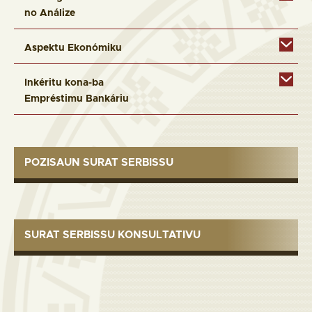
no Análize
Aspektu Ekonómiku
Inkéritu kona-ba
Empréstimu Bankáriu
POZISAUN SURAT SERBISSU
SURAT SERBISSU KONSULTATIVU