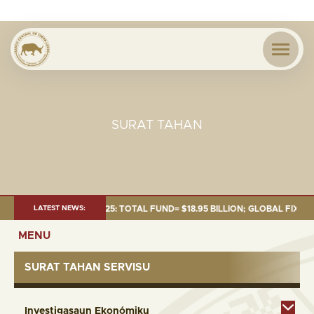
SURAT TAHAN
T AS OF 30 SEP. 2025: TOTAL FUND= $18.95 BILLION; GLOBAL FIXED INC
LATEST NEWS:
MENU
SURAT TAHAN SERVISU
Investigasaun Ekonómiku