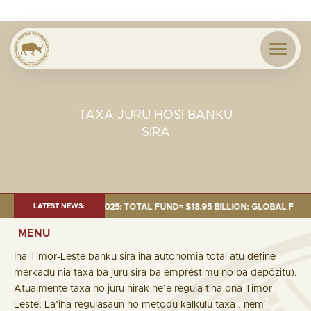
TAXA JURU HOSI BANKU
SIRA
NT AS OF 30 SEP. 2025: TOTAL FUND= $18.95 BILLION; GLOBAL FIXED INC
LATEST NEWS:
MENU
Iha Timor-Leste banku sira iha autonomia total atu define
merkadu nia taxa ba juru sira ba empréstimu no ba depózitu).
Atualmente taxa no juru hirak ne’e regula tiha ona Timor-
Leste; La’iha regulasaun ho metodu kalkulu taxa , nem