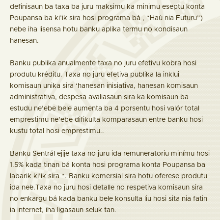
definisaun ba taxa ba juru maksimu ka minimu eseptu konta
Poupansa ba ki’ik sira hosi programa bá , “Haú nia Futuru”)
nebe iha lisensa hotu banku aplika termu no kondisaun
hanesan.
Banku publika anualmente taxa no juru efetivu kobra hosi
produtu kréditu. Taxa no juru efetiva publika la inklui
komisaun unika sira ‘hanesan inisiativa, hanesan komisaun
administrativa, despesa avaliasaun sira ka komisaun ba
estudu ne’ebe bele aumenta ba 4 porsentu hosi valór total
emprestimu ne’ebe difikulta komparasaun entre banku hosi
kustu total hosi emprestimu..
Banku Sentrál ejije taxa no juru ida remuneratoriu minímu hosi
1.5% kada tinan bá konta hosi programa konta Poupansa ba
labarik ki’ik sira “. Banku komersial sira hotu oferese produtu
ida ne´e.Taxa no juru hosi detalle no respetiva komisaun sira
no enkargu bá kada banku bele konsulta liu hosi sita nia fatin
ia internet, iha ligasaun seluk tan.