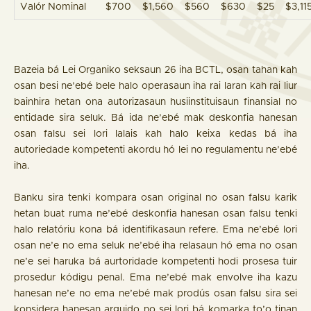
Valór Nominal
$700
$1,560
$560
$630
$25
$3,11
Bazeia bá Lei Organiko seksaun 26 iha BCTL, osan tahan kah
osan besi ne’ebé bele halo operasaun iha rai laran kah rai liur
bainhira hetan ona autorizasaun husiinstituisaun finansial no
entidade sira seluk. Bá ida ne’ebé mak deskonfia hanesan
osan falsu sei lori lalais kah halo keixa kedas bá iha
autoriedade kompetenti akordu hó lei no regulamentu ne’ebé
iha.
Banku sira tenki kompara osan original no osan falsu karik
hetan buat ruma ne’ebé deskonfia hanesan osan falsu tenki
halo relatóriu kona bá identifikasaun refere. Ema ne’ebé lori
osan ne’e no ema seluk ne’ebé iha relasaun hó ema no osan
ne’e sei haruka bá aurtoridade kompetenti hodi prosesa tuir
prosedur kódigu penal. Ema ne’ebé mak envolve iha kazu
hanesan ne’e no ema ne’ebé mak prodús osan falsu sira sei
konsidera hanesan arguido no sei lori bá komarka to’o tinan