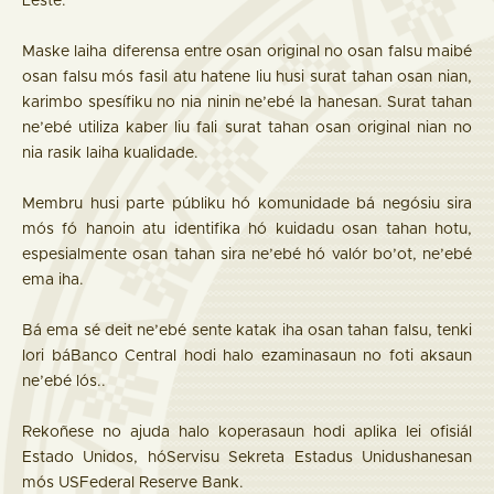
Leste.
Maske laiha diferensa entre osan original no osan falsu maibé
osan falsu mós fasil atu hatene liu husi surat tahan osan nian,
karimbo spesífiku no nia ninin ne’ebé la hanesan. Surat tahan
ne’ebé utiliza kaber liu fali surat tahan osan original nian no
nia rasik laiha kualidade.
Membru husi parte públiku hó komunidade bá negósiu sira
mós fó hanoin atu identifika hó kuidadu osan tahan hotu,
espesialmente osan tahan sira ne’ebé hó valór bo’ot, ne’ebé
ema iha.
Bá ema sé deit ne’ebé sente katak iha osan tahan falsu, tenki
lori báBanco Central hodi halo ezaminasaun no foti aksaun
ne’ebé lós..
Rekoñese no ajuda halo koperasaun hodi aplika lei ofisiál
Estado Unidos, hóServisu Sekreta Estadus Unidushanesan
mós USFederal Reserve Bank.