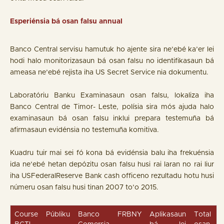
Esperiénsia bá osan falsu annual
Banco Central servisu hamutuk ho ajente sira ne’ebé ka’er lei
hodi halo monitorizasaun bá osan falsu no identifikasaun bá
ameasa ne’ebé rejista iha US Secret Service nia dokumentu.
Laboratóriu Banku Examinasaun osan falsu, lokaliza iha
Banco Central de Timor- Leste, polísia sira mós ajuda halo
examinasaun bá osan falsu inklui prepara testemuña bá
afirmasaun evidénsia no testemuña komitiva.
Kuadru tuir mai sei fó kona bá evidénsia balu iha frekuénsia
ida ne’ebé hetan depózitu osan falsu husi rai laran no rai liur
iha USFederalReserve Bank cash officeno rezultadu hotu husi
númeru osan falsu husi tinan 2007 to’o 2015.
Course
Públiku
Banco
FRBNY
Aplikasaun
Total