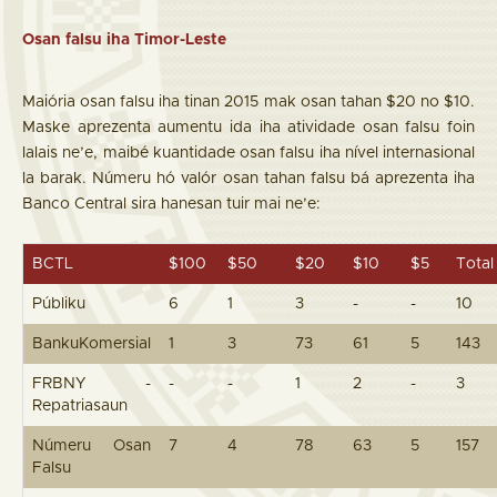
Osan falsu iha Timor-Leste
Maiória osan falsu iha tinan 2015 mak osan tahan $20 no $10.
Maske aprezenta aumentu ida iha atividade osan falsu foin
lalais ne’e, maibé kuantidade osan falsu iha nível internasional
la barak. Númeru hó valór osan tahan falsu bá aprezenta iha
Banco Central sira hanesan tuir mai ne’e:
BCTL
$100
$50
$20
$10
$5
Total
Públiku
6
1
3
-
-
10
BankuKomersial
1
3
73
61
5
143
FRBNY -
-
-
1
2
-
3
Repatriasaun
Númeru Osan
7
4
78
63
5
157
Falsu