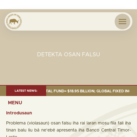
DETEKTA OSAN FALSU
30 SEP. 2025: TOTAL FUND= $18.95 BILLION; GLOBAL FIXED INCOME= $12
LATEST NEWS:
MENU
Introdusaun
Problema (violasaun) osan falsu iha rai laran mosu fila fali iha
tinan balu liu bá ne’ebé apresenta iha Banco Central Timor-