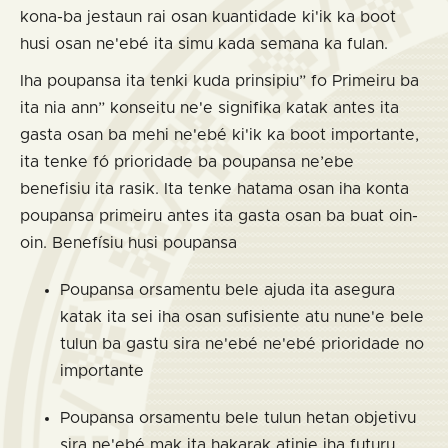
kona-ba jestaun rai osan kuantidade ki'ik ka boot
husi osan ne'ebé ita simu kada semana ka fulan.
Iha poupansa ita tenki kuda prinsipiu” fo Primeiru ba
ita nia ann” konseitu ne'e signifika katak antes ita
gasta osan ba mehi ne'ebé ki'ik ka boot importante,
ita tenke fó prioridade ba poupansa ne’ebe
benefisiu ita rasik. Ita tenke hatama osan iha konta
poupansa primeiru antes ita gasta osan ba buat oin-
oin. Benefísiu husi poupansa
Poupansa orsamentu bele ajuda ita asegura
katak ita sei iha osan sufisiente atu nune'e bele
tulun ba gastu sira ne'ebé ne'ebé prioridade no
importante
Poupansa orsamentu bele tulun hetan objetivu
sira ne'ebé mak ita hakarak atinje iha futuru,