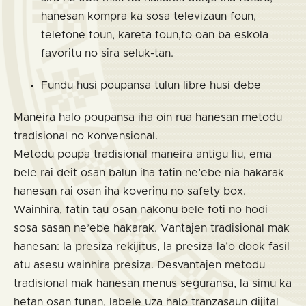
hanesan kompra ka sosa televizaun foun,
telefone foun, kareta foun,fo oan ba eskola
favoritu no sira seluk-tan.
Fundu husi poupansa tulun libre husi debe
Maneira halo poupansa iha oin rua hanesan metodu
tradisional no konvensional.
Metodu poupa tradisional maneira antigu liu, ema
bele rai deit osan balun iha fatin ne’ebe nia hakarak
hanesan rai osan iha koverinu no safety box.
Wainhira, fatin tau osan nakonu bele foti no hodi
sosa sasan ne’ebe hakarak. Vantajen tradisional mak
hanesan: la presiza rekijitus, la presiza la’o dook fasil
atu asesu wainhira presiza. Desvantajen metodu
tradisional mak hanesan menus seguransa, la simu ka
hetan osan funan, labele uza halo tranzasaun dijital