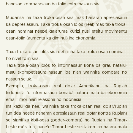
hanesan komparasaun ba folin entre nasaun sira.
Mudansa iha taxa troka-osan sira mak hanaran apresiasaun
ka depresiasaun. Taxa troka-osan lolós (real) mak taxa troka-
osan nominal ne´ebé dalaruma kurizi husi efeitu movimentu
osan-folin (aumenta ka diminui) iha ekonomia.
Taxa troka-osan lolós sira defini iha taxa troka-osan nominal
ho nivel folin sira.
Taxa troka-osan lolós fo informasaun kona ba grau hataru-
malu (kompetisaun) nasaun ida nian wainhira kompara ho
nasaun seluk.
Ezemplu, troka-osan real dolar Amerikanu ba Rupiah
Indonesia fo informasaun konabá hataru-malu ba ekonomia
ema Timor nian relasiona ho Indonesia.
Iha kazu ida ne´e, wainhira taxa troka-osan real dolar/rupiah
tun (ida ne´ebé hanaran apresiasaun real dolar kontra Rupiah)
sei signifika kbit-sosa (poder-kompra) ho Rupiah iha Timor-
Leste mós tun, nune’e Timor-Leste sei lakon iha hataru-malu