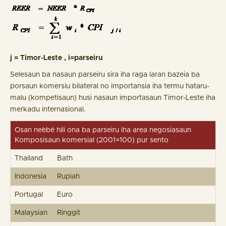
j = Timor-Leste , i=parseiru
Selesaun ba nasaun parseiru sira iha raga laran bazeia ba
porsaun komersiu bilateral no importansia iha termu hataru-
malu (kompetisaun) husi nasaun importasaun Timor-Leste iha
merkadu internasional.
Osan ne´ebé hili ona ba parseiru iha area negosiasaun
Komposisaun komersial (2001=100) pur sento
Thailand
Bath
Indonesia
Rupiah
Portugal
Euro
Malaysian
Ringgit