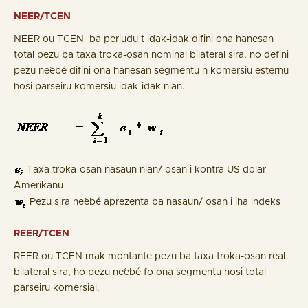
NEER/TCEN
NEER ou TCEN ba periudu t idak-idak difini ona hanesan
total pezu ba taxa troka-osan nominal bilateral sira, no defini
pezu ne´ebé difini ona hanesan segmentu n komersiu esternu
hosi parseiru komersiu idak-idak nian.
Taxa troka-osan nasaun nian/ osan i kontra US dolar
Amerikanu
Pezu sira ne´ebé aprezenta ba nasaun/ osan i iha indeks
REER/TCEN
REER ou TCEN mak montante pezu ba taxa troka-osan real
bilateral sira, ho pezu ne´ebé fo ona segmentu hosi total
parseiru komersial.