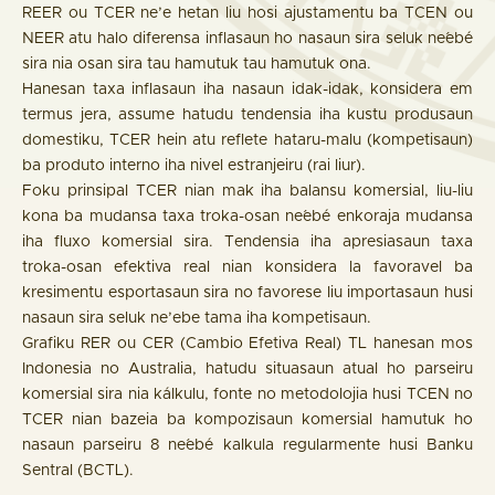
REER ou TCER ne’e hetan liu hosi ajustamentu ba TCEN ou
NEER atu halo diferensa inflasaun ho nasaun sira seluk ne´ebé
sira nia osan sira tau hamutuk tau hamutuk ona.
Hanesan taxa inflasaun iha nasaun idak-idak, konsidera em
termus jera, assume hatudu tendensia iha kustu produsaun
domestiku, TCER hein atu reflete hataru-malu (kompetisaun)
ba produto interno iha nivel estranjeiru (rai liur).
Foku prinsipal TCER nian mak iha balansu komersial, liu-liu
kona ba mudansa taxa troka-osan ne´ebé enkoraja mudansa
iha fluxo komersial sira. Tendensia iha apresiasaun taxa
troka-osan efektiva real nian konsidera la favoravel ba
kresimentu esportasaun sira no favorese liu importasaun husi
nasaun sira seluk ne’ebe tama iha kompetisaun.
Grafiku RER ou CER (Cambio Efetiva Real) TL hanesan mos
Indonesia no Australia, hatudu situasaun atual ho parseiru
komersial sira nia kálkulu, fonte no metodolojia husi TCEN no
TCER nian bazeia ba kompozisaun komersial hamutuk ho
nasaun parseiru 8 ne´ebé kalkula regularmente husi Banku
Sentral (BCTL).