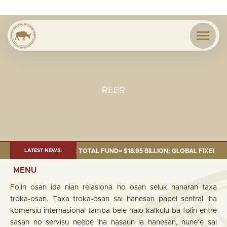
REER
 OF 30 SEP. 2025: TOTAL FUND= $18.95 BILLION; GLOBAL FIXED INCOME= 
LATEST NEWS:
MENU
Folin osan ida nian relasiona ho osan seluk hanaran taxa
troka-osan. Taxa troka-osan sai hanesan papel sentral iha
komersiu internasional tamba bele halo kalkulu ba folin entre
sasan no servisu ne´ebé iha nasaun la hanesan, nune’e sai