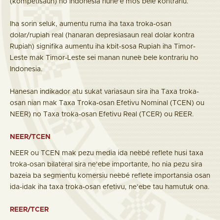
(kompetisaun) ho Indonesia nune’e mós bele kontrariu.
Iha sorin seluk, aumentu ruma iha taxa troka-osan
dolar/rupiah real (hanaran depresiasaun real dolar kontra
Rupiah) signifika aumentu iha kbit-sosa Rupiah iha Timor-
Leste mak Timor-Leste sei manan nune´e bele kontrariu ho
Indonesia.
Hanesan indikador atu sukat variasaun sira iha Taxa troka-
osan nian mak Taxa Troka-osan Efetivu Nominal (TCEN) ou
NEER) no Taxa troka-osan Efetivu Real (TCER) ou REER.
NEER/TCEN
NEER ou TCEN mak pezu media ida ne´ebé reflete husi taxa
troka-osan bilateral sira ne’ebe importante, ho nia pezu sira
bazeia ba segmentu komersiu ne´ebé reflete importansia osan
ida-idak iha taxa troka-osan efetivu, ne’ebe tau hamutuk ona.
REER/TCER