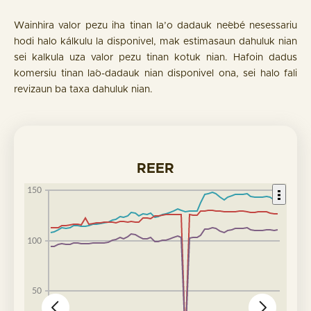
Wainhira valor pezu iha tinan la’o dadauk ne´ebé nesessariu
hodi halo kálkulu la disponivel, mak estimasaun dahuluk nian
sei kalkula uza valor pezu tinan kotuk nian. Hafoin dadus
komersiu tinan la´o-dadauk nian disponivel ona, sei halo fali
revizaun ba taxa dahuluk nian.
REER