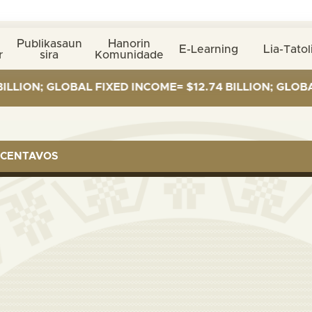
Publikasaun
Hanorin
E-Learning
Lia-Tatol
r
sira
Komunidade
N; GLOBAL FIXED INCOME= $12.74 BILLION; GLOBAL EQU
 CENTAVOS