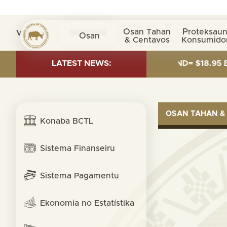
Osan Tahan
Proteksaun
Visita nº
0030354
Osan
& Centavos
Konsumido
MENT AS OF 30 SEP. 2025: TOTAL FUND= $18.95 BILLIO
LATEST NEWS:
OSAN TAHAN &
Konaba BCTL
Sistema Finanseiru
Sistema Pagamentu
Ekonomia no Estatístika