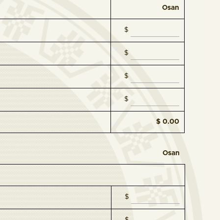
Osan
$
$
$
$
$ 0.00
Osan
$