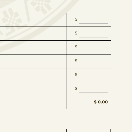
$
$
$
$
$
$
$ 0.00