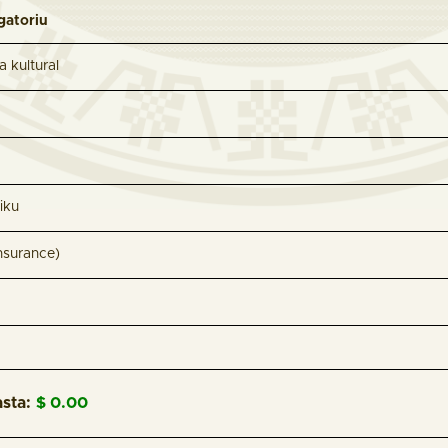
gatoriu
 kultural
iku
nsurance)
sta:
$ 0.00