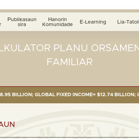
Publikasaun
Hanorin
E-Learning
Lia-Tatol
r
sira
Komunidade
LKULATOR PLANU ORSAME
FAMILIAR
ION; GLOBAL FIXED INCOME= $12.74 BILLION; GLOBAL E
AUN