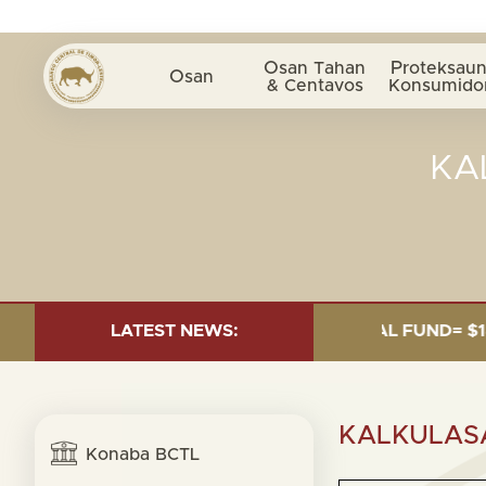
Osan Tahan
Proteksaun
Osan
& Centavos
Konsumido
KA
TMENT AS OF 30 SEP. 2025: TOTAL FUND= $18.95 BILL
LATEST NEWS:
KALKULAS
Konaba BCTL