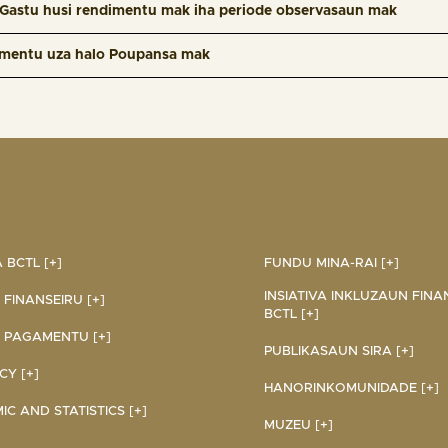
 Gastu husi rendimentu mak iha periode observasaun mak
mentu uza halo Poupansa mak
BCTL [+]
FUNDU MINA-RAI [+]
INSIATIVA INKLUZAUN FINA
 FINANSEIRU [+]
BCTL [+]
 PAGAMENTU [+]
PUBLIKASAUN SIRA [+]
Y [+]
HANORINKOMUNIDADE [+]
C AND STATISTICS [+]
MUZEU [+]