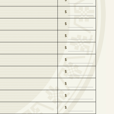
$
$
$
$
$
$
$
$
$
$