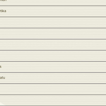
nian
tika
s
atu