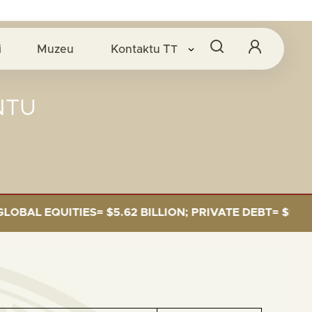
O
i
Muzeu
Kontaktu
TT
NTU
QUITIES= $5.62 BILLION; PRIVATE DEBT= $589 MILLION