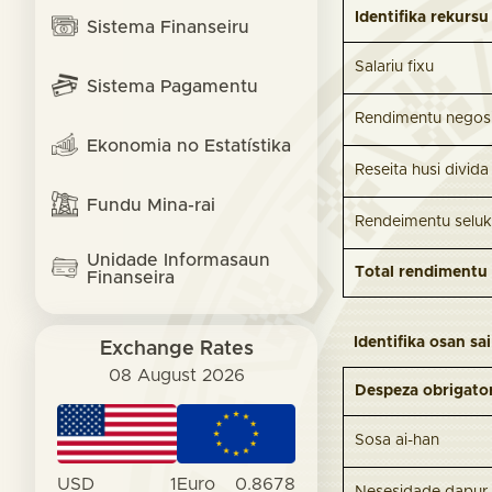
Identifika rekurs
Sistema Finanseiru
Salariu fixu
Sistema Pagamentu
Rendimentu negos
Ekonomia no Estatístika
Reseita husi divida
Fundu Mina-rai
Rendeimentu seluk
Unidade Informasaun
Total rendimentu
Finanseira
Identifika osan sa
Exchange Rates
08 August 2026
Despeza obrigato
Sosa ai-han
USD
1
Euro
0.8678