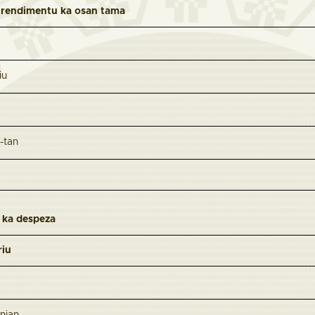
u rendimentu ka osan tama
iu
-tan
i ka despeza
riu