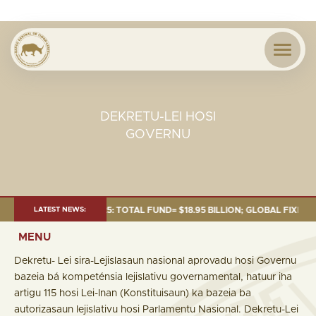
DEKRETU-LEI HOSI
GOVERNU
 AS OF 30 SEP. 2025: TOTAL FUND= $18.95 BILLION; GLOBAL FIXED INCOM
LATEST NEWS:
MENU
Dekretu- Lei sira-Lejislasaun nasional aprovadu hosi Governu
bazeia bá kompeténsia lejislativu governamental, hatuur iha
artigu 115 hosi Lei-Inan (Konstituisaun) ka bazeia ba
autorizasaun lejislativu hosi Parlamentu Nasional. Dekretu-Lei