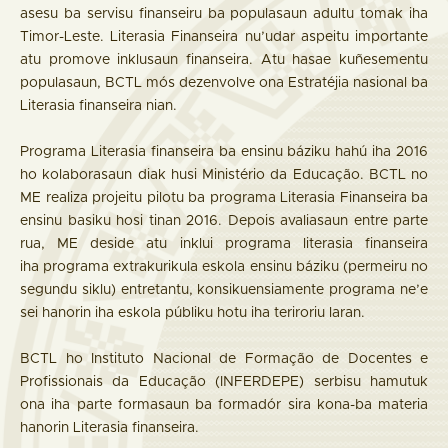
asesu ba servisu finanseiru ba populasaun adultu tomak iha
Timor-Leste. Literasia Finanseira nu’udar aspeitu importante
atu promove inklusaun finanseira. Atu hasae kuñesementu
populasaun, BCTL mós dezenvolve ona Estratéjia nasional ba
Literasia finanseira nian.
Programa Literasia finanseira ba ensinu báziku hahú iha 2016
ho kolaborasaun diak husi Ministério da Educação. BCTL no
ME realiza projeitu pilotu ba programa Literasia Finanseira ba
ensinu basiku hosi tinan 2016. Depois avaliasaun entre parte
rua, ME deside atu inklui programa literasia finanseira
iha programa extrakurikula eskola ensinu báziku (permeiru no
segundu siklu) entretantu, konsikuensiamente programa ne’e
sei hanorin iha eskola públiku hotu iha teriroriu laran.
BCTL ho Instituto Nacional de Formação de Docentes e
Profissionais da Educação (INFERDEPE) serbisu hamutuk
ona iha parte formasaun ba formadór sira kona-ba materia
hanorin Literasia finanseira.