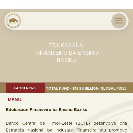
EDUKASAUN
FINANSEIRU BA ENSINU
BASIKU
S OF 30 SEP. 2025: TOTAL FUND= $18.95 BILLION; GLOBAL FIXED INCOME
LATEST NEWS:
MENU
Edukasaun Finanseiru ba Ensinu Báziku
Banco Central de Timor-Leste (BCTL) dezenvolve ona
Estratéjia Nasionál ba Inklusaun Finanseira atu promove