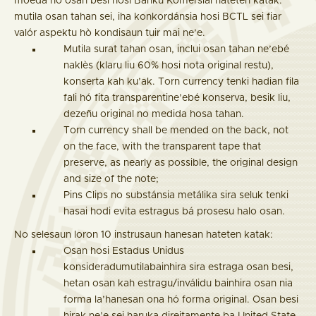
moeda no osan besi hosi Banku Komersial hateten katak:
mutila osan tahan sei, iha konkordánsia hosi BCTL sei fiar
valór aspektu hò kondisaun tuir mai ne’e.
Mutila surat tahan osan, inclui osan tahan ne’ebé
naklès (klaru liu 60% hosi nota original restu),
konserta kah ku’ak. Torn currency tenki hadian fila
fali hó fita transparentine’ebé konserva, besik liu,
dezeñu original no medida hosa tahan.
Torn currency shall be mended on the back, not
on the face, with the transparent tape that
preserve, as nearly as possible, the original design
and size of the note;
Pins Clips no substánsia metálika sira seluk tenki
hasai hodi evita estragus bá prosesu halo osan.
No selesaun loron 10 instrusaun hanesan hateten katak:
Osan hosi Estadus Unidus
konsideradumutilabainhira sira estraga osan besi,
hetan osan kah estragu/inválidu bainhira osan nia
forma la’hanesan ona hó forma original. Osan besi