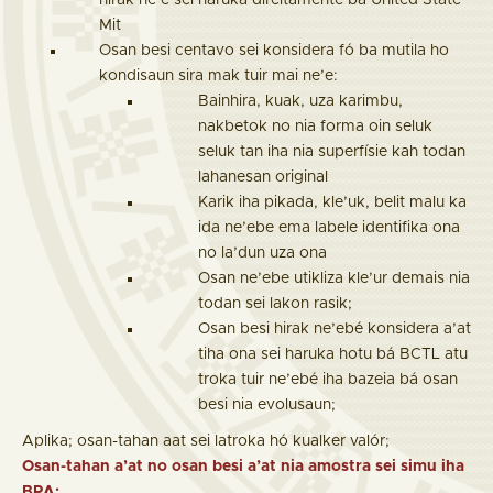
hirak ne’e sei haruka direitamente ba United State
Mit
Osan besi centavo sei konsidera fó ba mutila ho
kondisaun sira mak tuir mai ne’e:
Bainhira, kuak, uza karimbu,
nakbetok no nia forma oin seluk
seluk tan iha nia superfísie kah todan
lahanesan original
Karik iha pikada, kle’uk, belit malu ka
ida ne’ebe ema labele identifika ona
no la’dun uza ona
Osan ne’ebe utikliza kle’ur demais nia
todan sei lakon rasik;
Osan besi hirak ne’ebé konsidera a’at
tiha ona sei haruka hotu bá BCTL atu
troka tuir ne’ebé iha bazeia bá osan
besi nia evolusaun;
Aplika; osan-tahan aat sei latroka hó kualker valór;
Osan-tahan a’at no osan besi a’at nia amostra sei simu iha
BPA;