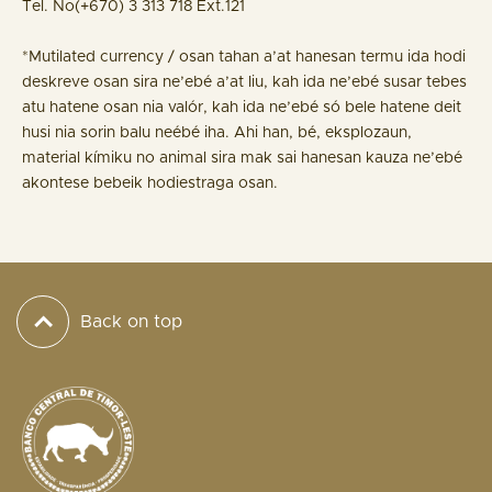
Tel. No(+670) 3 313 718 Ext.121
*Mutilated currency / osan tahan a’at hanesan termu ida hodi
deskreve osan sira ne’ebé a’at liu, kah ida ne’ebé susar tebes
atu hatene osan nia valór, kah ida ne’ebé só bele hatene deit
husi nia sorin balu neébé iha. Ahi han, bé, eksplozaun,
material kímiku no animal sira mak sai hanesan kauza ne’ebé
akontese bebeik hodiestraga osan.
Back on top