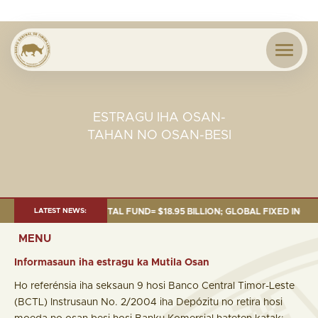
ESTRAGU IHA OSAN-
TAHAN NO OSAN-BESI
SEP. 2025: TOTAL FUND= $18.95 BILLION; GLOBAL FIXED INCOME= $12.74
LATEST NEWS:
MENU
Informasaun iha estragu ka Mutila Osan
Ho referénsia iha seksaun 9 hosi Banco Central Timor-Leste
(BCTL) Instrusaun No. 2/2004 iha Depózitu no retira hosi