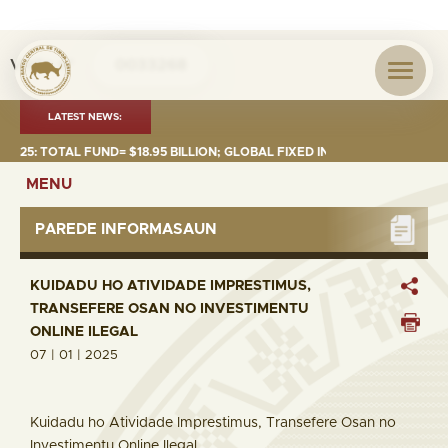
Visita nº
0033268
LATEST NEWS:
5: TOTAL FUND= $18.95 BILLION; GLOBAL FIXED INCOME= $12.74 BILLION
MENU
PAREDE INFORMASAUN
KUIDADU HO ATIVIDADE IMPRESTIMUS,
TRANSEFERE OSAN NO INVESTIMENTU
ONLINE ILEGAL
07 | 01 | 2025
Kuidadu ho Atividade Imprestimus, Transefere Osan no
Investimentu Online Ilegal