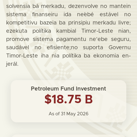
solvensia bá merkadu, dezenvolve no mantein
sistema finanseiru ida ne´ebé estável no
kompetitivu bazeia ba prinsipiu merkadu livre;
ezekuta polítika kambial Timor-Leste nian,
promove sistema pagamentu ne’ebe seguru,
saudável no efisiente;no suporta Governu
Timor-Leste iha nia polítika ba ekonomia en-
jerál.
Petroleum Fund Investment
$18.75 B
As of 31 May 2026