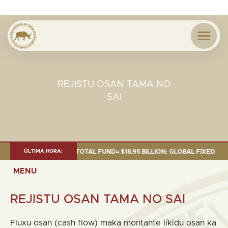
REJISTU OSAN TAMA NO
SAI
OF 30 SEP. 2025: TOTAL FUND= $18.95 BILLION; GLOBAL FIXED INCOME= 
ÚLTIMA HORA:
MENU
REJISTU OSAN TAMA NO SAI
Fluxu osan (cash flow) maka montante líkidu osan ka