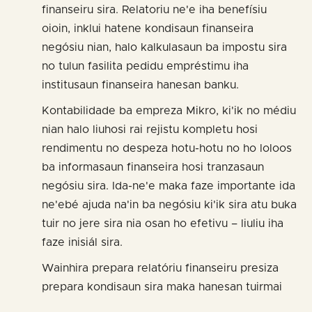
finanseiru sira. Relatoriu ne'e iha benefísiu
oioin, inklui hatene kondisaun finanseira
negósiu nian, halo kalkulasaun ba impostu sira
no tulun fasilita pedidu empréstimu iha
institusaun finanseira hanesan banku.
Kontabilidade ba empreza Mikro, ki'ik no médiu
nian halo liuhosi rai rejistu kompletu hosi
rendimentu no despeza hotu-hotu no ho loloos
ba informasaun finanseira hosi tranzasaun
negósiu sira. Ida-ne'e maka faze importante ida
ne'ebé ajuda na'in ba negósiu ki'ik sira atu buka
tuir no jere sira nia osan ho efetivu – liuliu iha
faze inisiál sira.
Wainhira prepara relatóriu finanseiru presiza
prepara kondisaun sira maka hanesan tuirmai