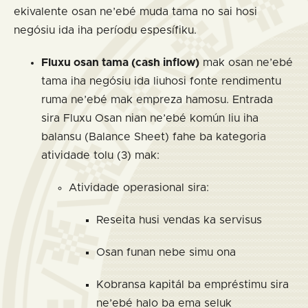
ekivalente osan ne’ebé muda tama no sai hosi
negósiu ida iha períodu espesífiku.
Fluxu osan tama (cash inflow)
mak osan ne’ebé
tama iha negósiu ida liuhosi fonte rendimentu
ruma ne’ebé mak empreza hamosu. Entrada
sira Fluxu Osan nian ne’ebé komún liu iha
balansu (Balance Sheet) fahe ba kategoria
atividade tolu (3) mak:
Atividade operasional sira:
Reseita husi vendas ka servisus
Osan funan nebe simu ona
Kobransa kapitál ba empréstimu sira
ne’ebé halo ba ema seluk