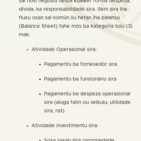
sai hosi negósiu tanba kualkér forma despeza,
dívida, ka responsabilidade sira. Item sira iha
fluxu osan sai komún liu hetan iha balansu
(Balance Sheet) fahe mós ba kategoria tolu (3)
mak:
Atividade Operasional sira:
Pagamentu ba fornesedór sira
Pagamentu ba funsionáriu sira
Pagamentu ba despeza operasional
sira (aluga fatin ou veíkulu, utilidade
sira, nst)
Atividade investimentu sira:
Sosa sasan sira (propriedade,