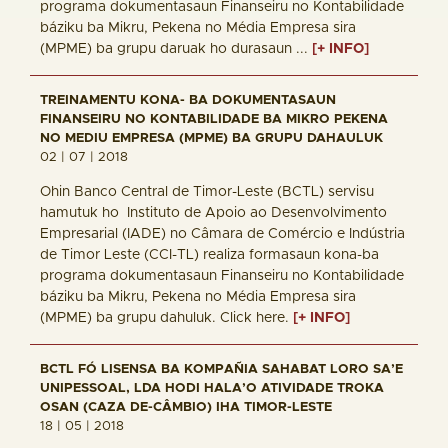
programa dokumentasaun Finanseiru no Kontabilidade
báziku ba Mikru, Pekena no Média Empresa sira
(MPME) ba grupu daruak ho durasaun ...
[+ INFO]
TREINAMENTU KONA- BA DOKUMENTASAUN
FINANSEIRU NO KONTABILIDADE BA MIKRO PEKENA
NO MEDIU EMPRESA (MPME) BA GRUPU DAHAULUK
02 | 07 | 2018
Ohin Banco Central de Timor-Leste (BCTL) servisu
hamutuk ho Instituto de Apoio ao Desenvolvimento
Empresarial (IADE) no Câmara de Comércio e Indústria
de Timor Leste (CCI-TL) realiza formasaun kona-ba
programa dokumentasaun Finanseiru no Kontabilidade
báziku ba Mikru, Pekena no Média Empresa sira
(MPME) ba grupu dahuluk. Click here.
[+ INFO]
BCTL FÓ LISENSA BA KOMPAÑIA SAHABAT LORO SA’E
UNIPESSOAL, LDA HODI HALA’O ATIVIDADE TROKA
OSAN (CAZA DE-CÂMBIO) IHA TIMOR-LESTE
18 | 05 | 2018