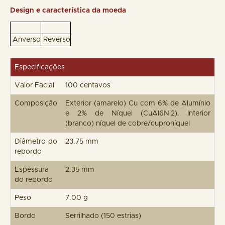
Design e característica da moeda
Anverso
Reverso
Especificações
Valor Facial
100 centavos
Composição
Exterior (amarelo) Cu com 6% de Alumínio
e 2% de Níquel (CuAl6Ni2). Interior
(branco) níquel de cobre/cuproníquel
Diâmetro do
23.75 mm
rebordo
Espessura
2.35 mm
do rebordo
Peso
7.00 g
Bordo
Serrilhado (150 estrias)