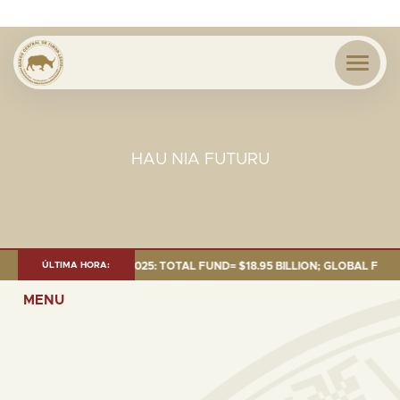
HAU NIA FUTURU
NT AS OF 30 SEP. 2025: TOTAL FUND= $18.95 BILLION; GLOBAL FIXED IN
ÚLTIMA HORA:
MENU