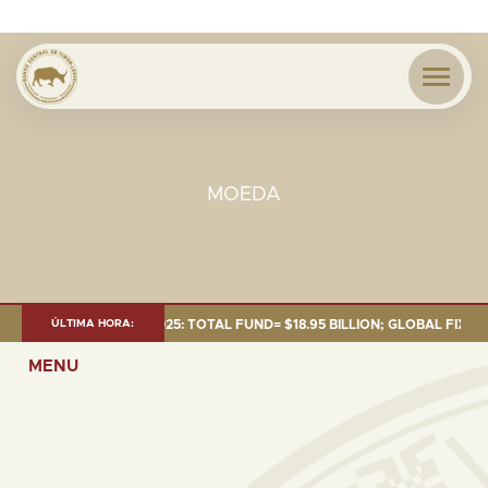
MOEDA
T AS OF 30 SEP. 2025: TOTAL FUND= $18.95 BILLION; GLOBAL FIXED INC
ÚLTIMA HORA:
MENU