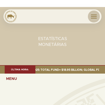
ESTATÍSTICAS
MONETÁRIAS
NT AS OF 30 SEP. 2025: TOTAL FUND= $18.95 BILLION; GLOBAL FIXED INC
ÚLTIMA HORA:
MENU