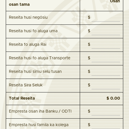
Osan
osan tama
Reseita husi negósiu
$
Reseita husi fo aluga uma
$
Reseita fo aluga Rai
$
Reseita husi fo aluga Transporte
$
Reseita husi simu selu tusan
$
Reseita Sira Seluk
$
Total Reseita
$ 0.00
Empresta osan iha Banku / ODTI
$
Empresta husi famila ka kolega
$