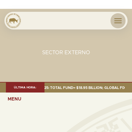
SECTOR EXTERNO
T AS OF 30 SEP. 2025: TOTAL FUND= $18.95 BILLION; GLOBAL FIXED INC
ÚLTIMA HORA:
MENU