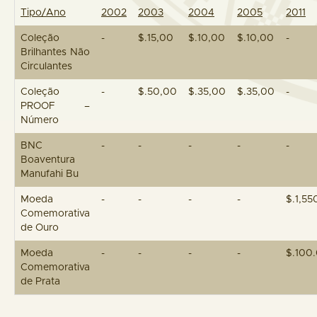
Tipo/Ano
2002
2003
2004
2005
2011
Coleção
-
$.15,00
$.10,00
$.10,00
-
Brilhantes Não
Circulantes
Coleção
-
$.50,00
$.35,00
$.35,00
-
PROOF –
Número
BNC
-
-
-
-
-
Boaventura
Manufahi Bu
Moeda
-
-
-
-
$.1,55
Comemorativa
de Ouro
Moeda
-
-
-
-
$.100
Comemorativa
de Prata