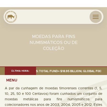
MOEDAS PARA FINS
NUMISMÁTICOS OU DE
COLEÇÃO
AS OF 30 SEP. 2025: TOTAL FUND= $18.95 BILLION; GLOBAL FIXED INCOME
ÚLTIMA HORA:
MENU
A par da cunhagem de moedas timorenses correntes (1, 5,
10, 25, 50 e 100 Centavos) foram cunhados um conjunto de
moedas metálicas para fins numismáticos para
colecionadores nos anos de 2003, 2004, 2005 e 2012. Estes