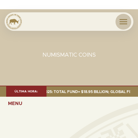
NUMISMATIC COINS
NT AS OF 30 SEP. 2025: TOTAL FUND= $18.95 BILLION; GLOBAL FIXED INC
ÚLTIMA HORA:
MENU