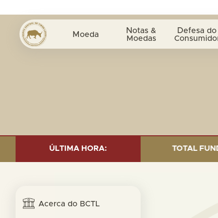
Notas &
Defesa do
Moeda
Moedas
Consumido
D INVESTMENT AS OF 30 SEP. 2025: TOTAL FUND= $18.
ÚLTIMA HORA:
Acerca do BCTL