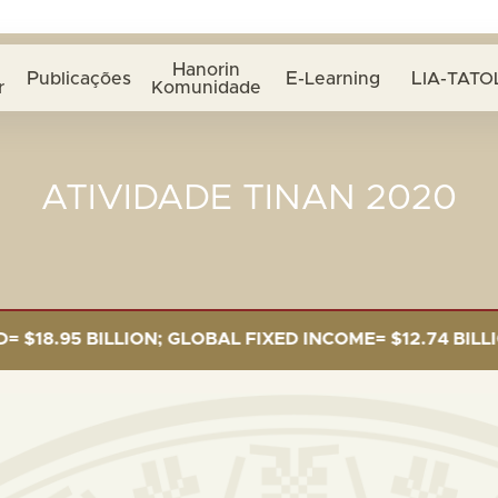
Hanorin
Publicações
E-Learning
LIA-TATO
r
Komunidade
ATIVIDADE TINAN 2020
95 BILLION; GLOBAL FIXED INCOME= $12.74 BILLION; G