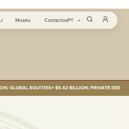
LI
Museu
Contactos
PT
LOBAL EQUITIES= $5.62 BILLION; PRIVATE DEBT= $589 