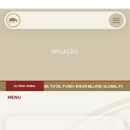
INFLAÇÃO
NT AS OF 30 SEP. 2025: TOTAL FUND= $18.95 BILLION; GLOBAL FIXED INC
ÚLTIMA HORA:
MENU