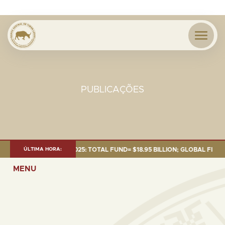
PUBLICAÇÕES
NT AS OF 30 SEP. 2025: TOTAL FUND= $18.95 BILLION; GLOBAL FIXED INC
ÚLTIMA HORA:
MENU