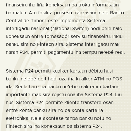
finanseiru iha liña koneksaun ba troka informasaun
ba malun. Atu fasilita prosesu tranzasaun ne’e Banco
Central de Timor-Leste implementa Sistema
interligadu nasional (National Switch) hodi bele halo
koneksaun entre fornesadór servisu finanseiru. Inklui
banku sira no Fintech sira. Sistema interligadu mak
naran P24, permiti pagamentu iha tempu ne’ebé real.
Sistema P24 permiti kualker kartaun débitu husi
banku ne’ebé deit hodi uza iha kualkér ATM no POS
ida. Sei la hare ba banku ne’ebé mak emiti kartaun,
importante mak sira rejistu ona iha Sistema P24. Liu
husi Sistema P24 permite kliente transfere osan
entre konta banku sira no ba konta karteira
eletronika. Ne’e akontese tanba banku hotu no
Fintech sira iha koneksaun ba sistema P24.