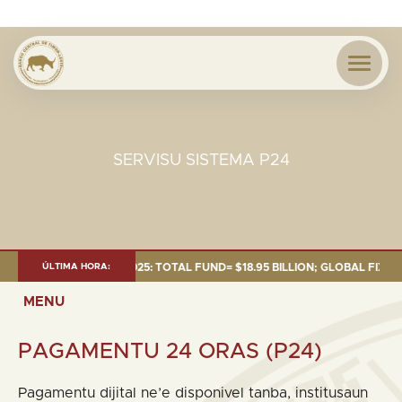
SERVISU SISTEMA P24
T AS OF 30 SEP. 2025: TOTAL FUND= $18.95 BILLION; GLOBAL FIXED INC
ÚLTIMA HORA:
MENU
PAGAMENTU 24 ORAS (P24)
Pagamentu dijital ne’e disponivel tanba, institusaun