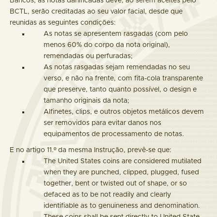
Bancos, as notas danificadas deve, ao serem aceites pelo
BCTL, serão creditadas ao seu valor facial, desde que
reunidas as seguintes condições:
As notas se apresentem rasgadas (com pelo
menos 60% do corpo da nota original),
remendadas ou perfuradas;
As notas rasgadas sejam remendadas no seu
verso, e não na frente, com fita-cola transparente
que preserve, tanto quanto possível, o design e
tamanho originais da nota;
Alfinetes, clips, e outros objetos metálicos devem
ser removidos para evitar danos nos
equipamentos de processamento de notas.
E no artigo 11.º da mesma Instrução, prevê-se que:
The United States coins are considered mutilated
when they are punched, clipped, plugged, fused
together, bent or twisted out of shape, or so
defaced as to be not readily and clearly
identifiable as to genuineness and denomination.