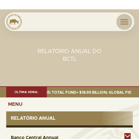
RELATÓRIO ANUAL DO
BCTL
 AS OF 30 SEP. 2025: TOTAL FUND= $18.95 BILLION; GLOBAL FIXED INCOM
ÚLTIMA HORA:
MENU
RELATÓRIO ANUAL
Banco Central Annual