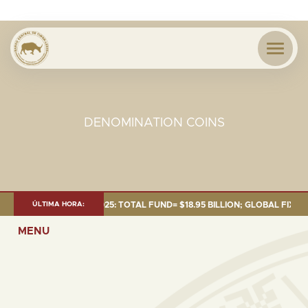
DENOMINATION COINS
T AS OF 30 SEP. 2025: TOTAL FUND= $18.95 BILLION; GLOBAL FIXED INC
ÚLTIMA HORA:
MENU