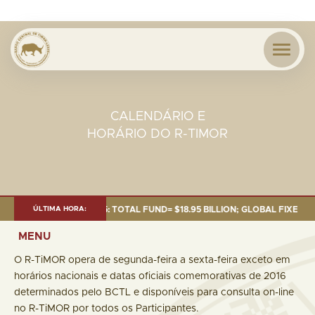
CALENDÁRIO E
HORÁRIO DO R-TIMOR
S OF 30 SEP. 2025: TOTAL FUND= $18.95 BILLION; GLOBAL FIXED INCOME=
ÚLTIMA HORA:
MENU
O R-TiMOR opera de segunda-feira a sexta-feira exceto em
horários nacionais e datas oficiais comemorativas de 2016
determinados pelo BCTL e disponíveis para consulta on-line
no R-TiMOR por todos os Participantes.