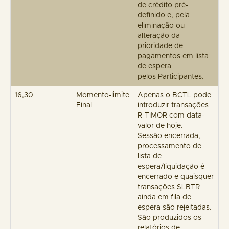
de crédito pré-
definido e, pela
eliminação ou
alteração da
prioridade de
pagamentos em lista
de espera
pelos Participantes.
16,30
Momento-limite
Apenas o BCTL pode
Final
introduzir transações
R-TiMOR com data-
valor de hoje.
Sessão encerrada,
processamento de
lista de
espera/liquidação é
encerrado e quaisquer
transações SLBTR
ainda em fila de
espera são rejeitadas.
São produzidos os
relatórios de