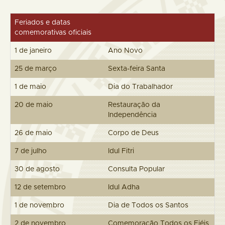
Feriados e datas
comemorativas oficiais
1 de janeiro
Ano Novo
25 de março
Sexta-feira Santa
1 de maio
Dia do Trabalhador
20 de maio
Restauração da
Independência
26 de maio
Corpo de Deus
7 de julho
Idul Fitri
30 de agosto
Consulta Popular
12 de setembro
Idul Adha
1 de novembro
Dia de Todos os Santos
2 de novembro
Comemoração Todos os Fiéis