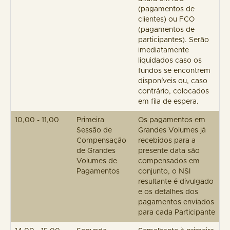
(pagamentos de
clientes) ou FCO
(pagamentos de
participantes). Serão
imediatamente
liquidados caso os
fundos se encontrem
disponíveis ou, caso
contrário, colocados
em fila de espera.
10,00 - 11,00
Primeira
Os pagamentos em
Sessão de
Grandes Volumes já
Compensação
recebidos para a
de Grandes
presente data são
Volumes de
compensados em
Pagamentos
conjunto, o NSI
resultante é divulgado
e os detalhes dos
pagamentos enviados
para cada Participante