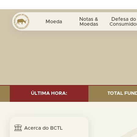
Notas &
Defesa do
Moeda
Moedas
Consumido
D INVESTMENT AS OF 30 SEP. 2025: TOTAL FUND= $18.9
ÚLTIMA HORA:
Acerca do BCTL