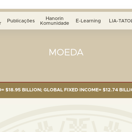
Hanorin
Publicações
E-Learning
LIA-TATO
r
Komunidade
MOEDA
5 BILLION; GLOBAL FIXED INCOME= $12.74 BILLION; G