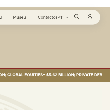
LI
Museu
Contactos
PT
LOBAL EQUITIES= $5.62 BILLION; PRIVATE DEBT= $589 