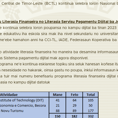
entral de Timor-Leste (BCTL) kontinua selebra loron Nasional ba
 Literasia Finanseira no Literasia Servisu Pagamentu Dijital ba
e kontinua selebra loron poupansa no kampu dijital ba tinan 2023 k
de edukativu iha eskola sira mak iha nivel sekundariu no universi
ne’ebe hamahon anni ha CCI-TL, IADE, Federasaun Koperativa ba k
o atividade literasia finanseira ho maneira ba desamina informasau
us Sistema pagamentu dijital mak agora disponivel.
ograma ne’e kontinua esklarese topiku sira seluk hanesan koñese ita 
a nesesidade no hakarak, oinsa gastu no poupa, inklui informasaun 
 tuir mai numeru benefisariu programa literasia finanseira dijital
sia no kampu dijital datoluk