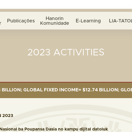
Hanorin
Publicações
E-Learning
LIA-TATO
r
Komunidade
2023 ACTIVITIES
D INCOME= $12.74 BILLION; GLOBAL EQUITIES= $5.62 B
N 2023
Nasional ba Poupansa Dasia no kampu dijital datoluk