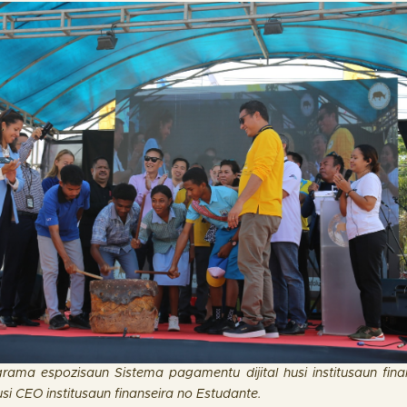
rama espozisaun Sistema pagamentu dijital husi institusaun fina
 CEO institusaun finanseira no Estudante.