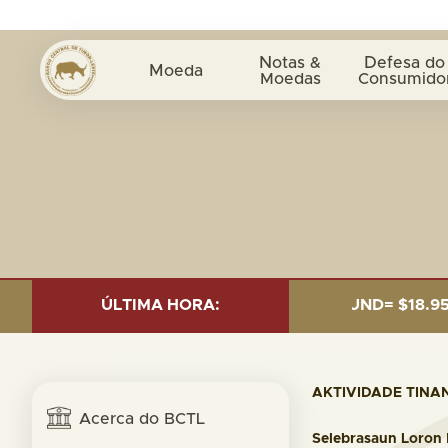
Notas &
Defesa do
Moeda
Moedas
Consumido
SEP. 2025: TOTAL FUND= $18.95 BILLION; GLOBAL FIXE
ÚLTIMA HORA:
AKTIVIDADE TINA
Acerca do BCTL
Selebrasaun Loron 