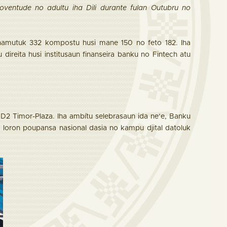
joventude no adultu iha Dili durante fulan Outubru no
hamutuk 332 kompostu husi mane 150 no feto 182. Iha
u direita husi institusaun finanseira banku no Fintech atu
D2 Timor-Plaza. Iha ambítu selebrasaun ida ne’e, Banku
a loron poupansa nasional dasia no kampu djital datoluk