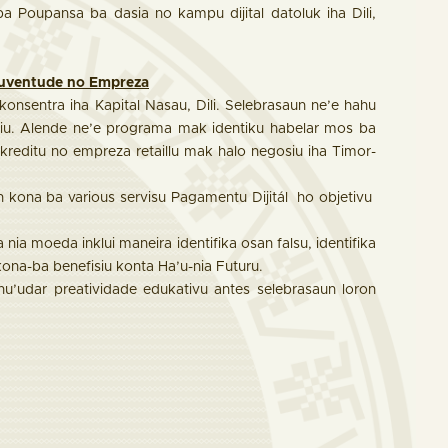
 Poupansa ba dasia no kampu dijital datoluk iha Dili,
 Juventude no Empreza
onsentra iha Kapital Nasau, Dili. Selebrasaun ne’e hahu
tariu. Alende ne’e programa mak identiku habelar mos ba
reditu no empreza retaillu mak halo negosiu iha Timor-
n kona ba various servisu Pagamentu Dijitál ho objetivu
nia moeda inklui maneira identifika osan falsu, identifika
kona-ba benefisiu konta Ha’u-nia Futuru.
 nu’udar preatividade edukativu antes selebrasaun loron