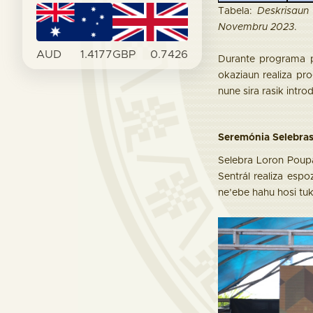
Tabela:
Deskrisaun 
Novembru 2023
.
AUD
1.4177
GBP
0.7426
Durante programa p
okaziaun realiza pro
nune sira rasik intr
Seremónia Selebras
Selebra Loron Poupa
Sentrál realiza esp
ne’ebe hahu hosi tu