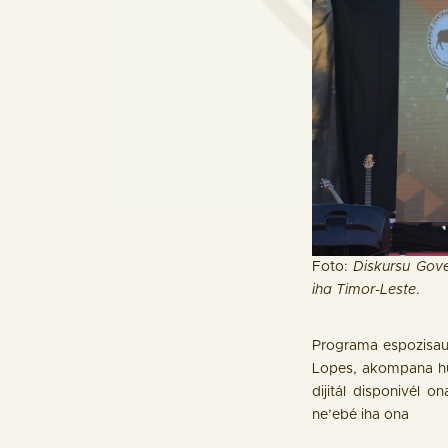
Foto:
Diskursu Gove
iha Timor-Leste
.
Programa espozisaun
Lopes, akompana hu
dijitál disponivél 
ne’ebé iha ona