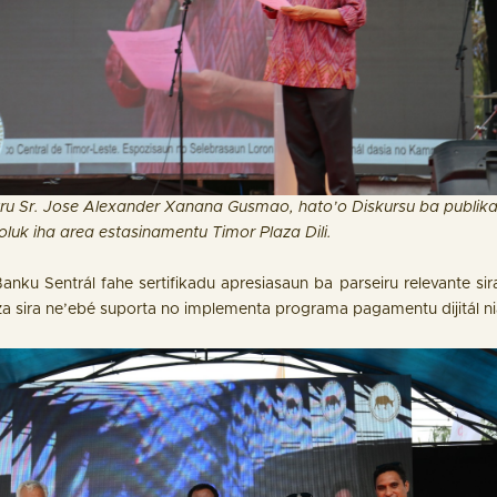
stru Sr. Jose Alexander Xanana Gusmao, hato’o Diskursu ba publik
oluk iha area estasinamentu Timor Plaza Dili.
Banku Sentrál fahe sertifikadu apresiasaun ba parseiru relevante s
za sira ne’ebé suporta no implementa programa pagamentu dijitál n