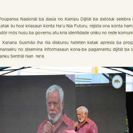
Poupansa Nasionál ba dasia no Kampu Dijitál ba datoluk selebra 
katak liu hosi kriasaun konta Ha’u Nia Futuru, rejista ona konta ha
adór mós husu ba governu atu kria identidade uniku no rede komunika
r. Xanana Gusmáo iha nia diskursu hateten katak apresia ba prog
finanseiru no disemina informasaun kona-ba pagamentu dijitál ba la
nku Sentrál nian ne’e.