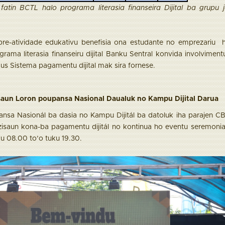
fatin BCTL halo programa literasia finanseira Dijital ba grupu 
re-atividade edukativu benefisia ona estudante no emprezariu 
grama literasia finanseiru dijital Banku Sentral konvida involviment
odus Sistema pagamentu dijital mak sira fornese.
aun Loron poupansa Nasional Daualuk no Kampu Dijital Darua
nsa Nasionál ba dasia no Kampu Dijitál ba datoluk iha parajen CB
ozisaun kona-ba pagamentu dijitál no kontinua ho eventu seremoni
ku 08.00 to’o tuku 19.30.