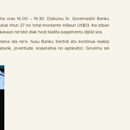
iha oras 16.00 – 19.30. Diskursu Sr. Governadór Banku
mutuk rihun 27 ho total montante millaun US$13. Iha biban
saun ne’ebé diak hodi fasilita pagamentu dijitál sira.
rama ida ne’e, husu Banku Sentrál atu kontinua realiza
barik, joventude, koperativa no agrikultor. Governu sei