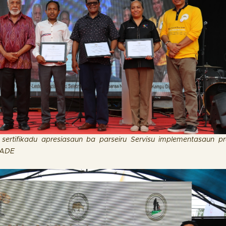
 sertifikadu apresiasaun ba parseiru Servisu implementasaun 
IADE