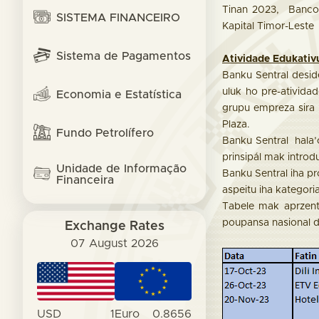
Tinan 2023, Banco C
SISTEMA FINANCEIRO
Kapital Timor-Leste
Sistema de Pagamentos
Atividade Edukativu
Banku Sentral desid
uluk ho pre-ativida
Economia e Estatística
grupu empreza sira 
Plaza.
Fundo Petrolífero
Banku Sentral hala’
prinsipál mak introd
Unidade de Informação
Banku Sentral iha pr
Financeira
aspeitu iha kategori
Tabele mak aprzenta
poupansa nasional da
Exchange Rates
07 August 2026
USD
1
Euro
0.8656