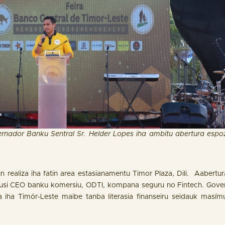
rnador Banku Sentral Sr. Helder Lopes iha ambitu abertura espoz
 realiza iha fatin area estasianamentu Timor Plaza, Dili. Aabertu
si CEO banku komersiu, ODTI, kompana seguru no Fintech. Govern
ona iha Timór-Leste maibe tanba literasia finanseiru seidauk masím