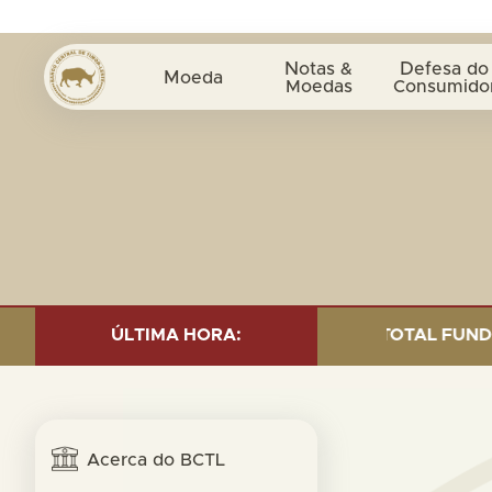
Notas &
Defesa do
Moeda
Moedas
Consumido
 INVESTMENT AS OF 30 SEP. 2025: TOTAL FUND= $18.95
ÚLTIMA HORA:
Acerca do BCTL