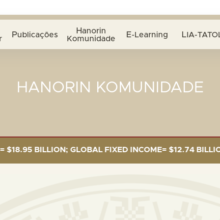
Hanorin
Publicações
E-Learning
LIA-TATO
r
Komunidade
HANORIN KOMUNIDADE
 BILLION; GLOBAL FIXED INCOME= $12.74 BILLION; GL