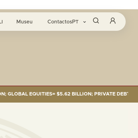
LI
Museu
Contactos
PT
OBAL EQUITIES= $5.62 BILLION; PRIVATE DEBT= $589 M