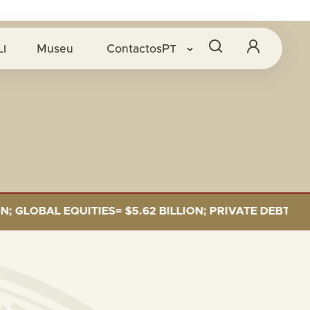
LI
Museu
Contactos
PT
OBAL EQUITIES= $5.62 BILLION; PRIVATE DEBT= $589 M