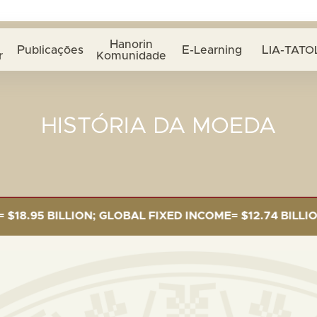
Hanorin
Publicações
E-Learning
LIA-TATO
r
Komunidade
HISTÓRIA DA MOEDA
 BILLION; GLOBAL FIXED INCOME= $12.74 BILLION; GL