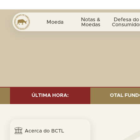
Notas &
Defesa do
Moeda
Moedas
Consumido
 INVESTMENT AS OF 30 SEP. 2025: TOTAL FUND= $18.95
ÚLTIMA HORA:
Acerca do BCTL