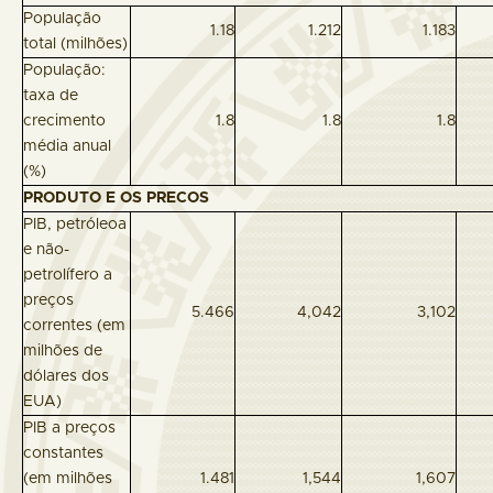
População
1.18
1.212
1.183
total (milhões)
População:
taxa de
crecimento
1.8
1.8
1.8
média anual
(%)
PRODUTO E OS PRECOS
PIB, petróleoa
e não-
petrolífero a
preços
5.466
4,042
3,102
correntes (em
milhões de
dólares dos
EUA)
PIB a preços
constantes
(em milhões
1.481
1,544
1,607