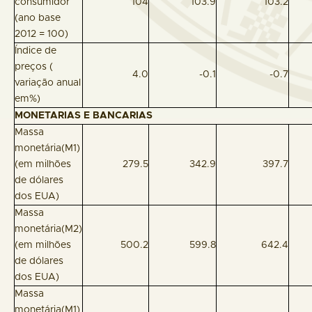
consumidor
104
103.9
103.2
(ano base
2012 = 100)
Índice de
preços (
4.0
-0.1
-0.7
variação anual
em%)
MONETARIAS E BANCARIAS
Massa
monetária(M1)
(em milhões
279.5
342.9
397.7
de dólares
dos EUA)
Massa
monetária(M2)
(em milhões
500.2
599.8
642.4
de dólares
dos EUA)
Massa
monetária(M1)