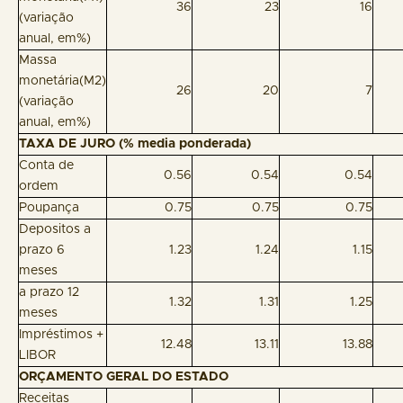
36
23
16
(variação
anual, em%)
Massa
monetária(M2)
26
20
7
(variação
anual, em%)
TAXA DE JURO (% media ponderada)
Conta de
0.56
0.54
0.54
ordem
Poupança
0.75
0.75
0.75
Depositos a
prazo 6
1.23
1.24
1.15
meses
a prazo 12
1.32
1.31
1.25
meses
Impréstimos +
12.48
13.11
13.88
LIBOR
ORÇAMENTO GERAL DO ESTADO
Receitas