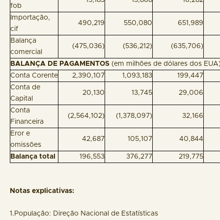
15,183
13,868
16,282
fob
Importação,
490,219
550,080
651,989
cif
Balança
(475,036)
(536,212)
(635,706)
comercial
BALANÇA DE PAGAMENTOS
(em milhões de dólares dos E
Conta Corente
2,390,107
1,093,183
199,447
Conta de
20,130
13,745
29,006
Capital
Conta
(2,564,102)
(1,378,097)
32,166
Financeira
Eror e
42,687
105,107
40,844
omissões
Balança total
196,553
376,277
219,775
Notas explicativas:
1.População: Direção Nacional de Estatísticas