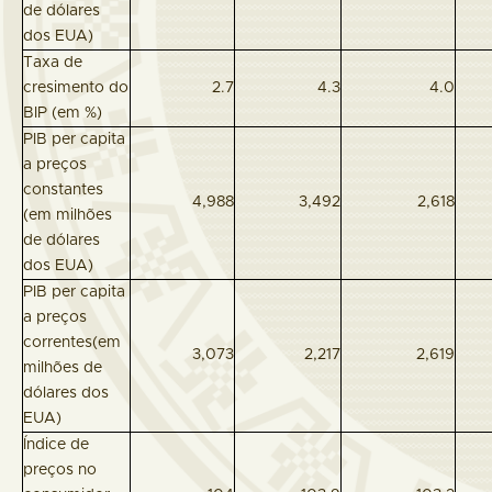
de dólares
dos EUA)
Taxa de
cresimento do
2.7
4.3
4.0
BIP (em %)
PIB per capita
a preços
constantes
4,988
3,492
2,618
(em milhões
de dólares
dos EUA)
PIB per capita
a preços
correntes(em
3,073
2,217
2,619
milhões de
dólares dos
EUA)
Índice de
preços no