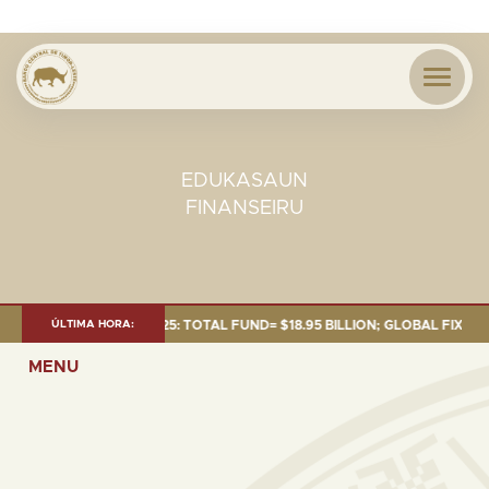
EDUKASAUN
FINANSEIRU
T AS OF 30 SEP. 2025: TOTAL FUND= $18.95 BILLION; GLOBAL FIXED INCO
ÚLTIMA HORA:
MENU