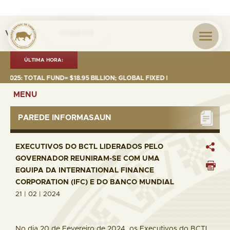
Visita nº
0028314
ÚLTIMA HORA:
25: TOTAL FUND= $18.95 BILLION; GLOBAL FIXED INCOME= $12.74 BILLIO
MENU
PAREDE INFORMASAUN
EXECUTIVOS DO BCTL LIDERADOS PELO
GOVERNADOR REUNIRAM-SE COM UMA
EQUIPA DA INTERNATIONAL FINANCE
CORPORATION (IFC) E DO BANCO MUNDIAL
21 | 02 | 2024
No dia 20 de Fevereiro de 2024, os Executivos do BCTL